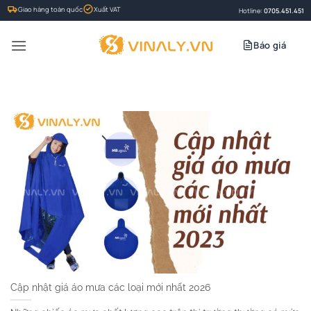
Bỏ
Giao hàng toàn quốc
Xuất VAT
Hotline:
0705.451.451
qua
nội
Báo giá
dung
Cập nhật giá áo mưa các loại mới nhất 2026