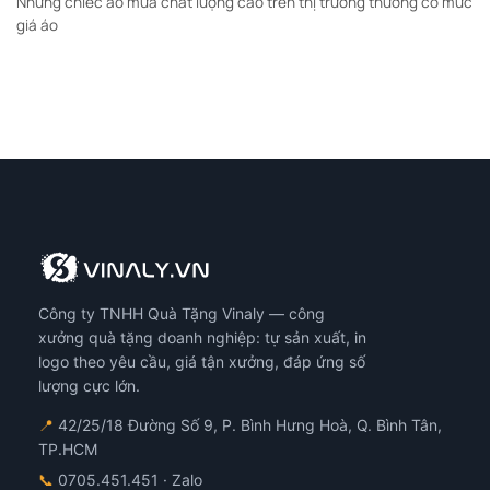
Những chiếc áo mưa chất lượng cao trên thị trường thường có mức
giá áo
Công ty TNHH Quà Tặng Vinaly — công
xưởng quà tặng doanh nghiệp: tự sản xuất, in
logo theo yêu cầu, giá tận xưởng, đáp ứng số
lượng cực lớn.
📍
42/25/18 Đường Số 9, P. Bình Hưng Hoà, Q. Bình Tân,
TP.HCM
📞
0705.451.451
· Zalo