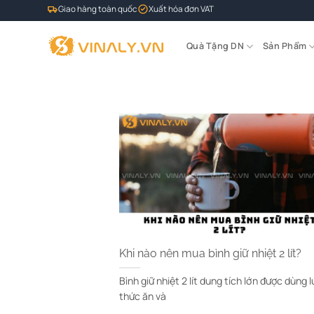
Bỏ
Giao hàng toàn quốc
Xuất hóa đơn VAT
qua
nội
Quà Tặng DN
Sản Phẩm
dung
Khi nào nên mua bình giữ nhiệt 2 lít?
Bình giữ nhiệt 2 lít dung tích lớn được dùng l
thức ăn và