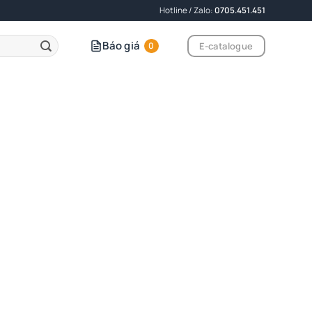
Hotline / Zalo:
0705.451.451
Báo giá
E-catalogue
0