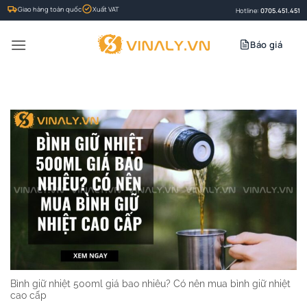
Bỏ
Giao hàng toàn quốc
Xuất VAT
Hotline:
0705.451.451
qua
nội
Báo giá
dung
Bình giữ nhiệt 500ml giá bao nhiêu? Có nên mua bình giữ nhiệt
cao cấp