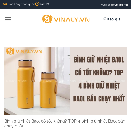
Bỏ
Giao hàng toàn quốc
Xuất VAT
Hotline:
0705.451.451
qua
nội
Báo giá
dung
Bình giữ nhiệt Baol có tốt không? TOP 4 bình giữ nhiệt Baol bán
chạy nhất