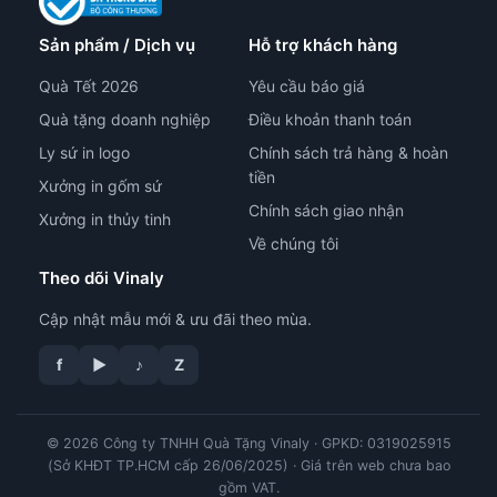
Sản phẩm / Dịch vụ
Hỗ trợ khách hàng
Quà Tết 2026
Yêu cầu báo giá
Quà tặng doanh nghiệp
Điều khoản thanh toán
Ly sứ in logo
Chính sách trả hàng & hoàn
tiền
Xưởng in gốm sứ
Chính sách giao nhận
Xưởng in thủy tinh
Về chúng tôi
Theo dõi Vinaly
Cập nhật mẫu mới & ưu đãi theo mùa.
f
▶
♪
Z
© 2026 Công ty TNHH Quà Tặng Vinaly · GPKD: 0319025915
tư vấn công nghệ in
(Sở KHĐT TP.HCM cấp 26/06/2025) · Giá trên web chưa bao
gồm VAT.