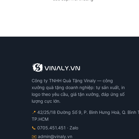
Công ty TNHH Quà Tặng Vinaly — công
xưởng quà tặng doanh nghiệp: tự sản xuất, in
logo theo yêu cầu, giá tận xưởng, đáp ứng số
lượng cực lớn.
📍
42/25/18 Đường Số 9, P. Bình Hưng Hoà, Q. Bình 
TP.HCM
📞
0705.451.451
· Zalo
✉️
admin@vinaly.vn