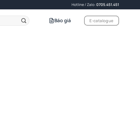
Hotline / Zalo:
0705.451.451
Báo giá
E-catalogue