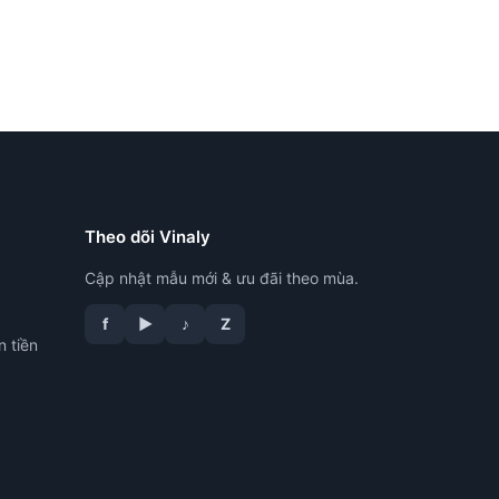
Theo dõi Vinaly
Cập nhật mẫu mới & ưu đãi theo mùa.
f
▶
♪
Z
n tiền