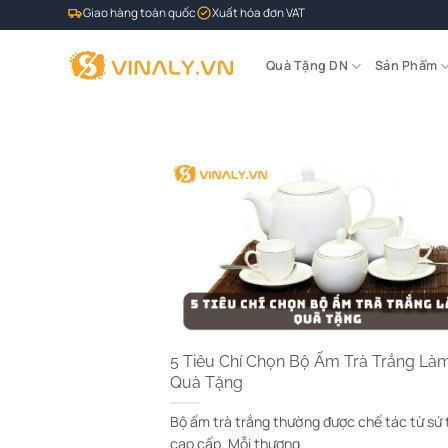
Bỏ
Giao hàng toàn quốc
Xuất hóa đơn VAT
qua
nội
Quà Tặng DN
Sản Phẩm
dung
5 Tiêu Chí Chọn Bộ Ấm Trà Trắng Là
Quà Tặng
Bộ ấm trà trắng thường được chế tác từ sứ 
cao cấp. Mỗi thương