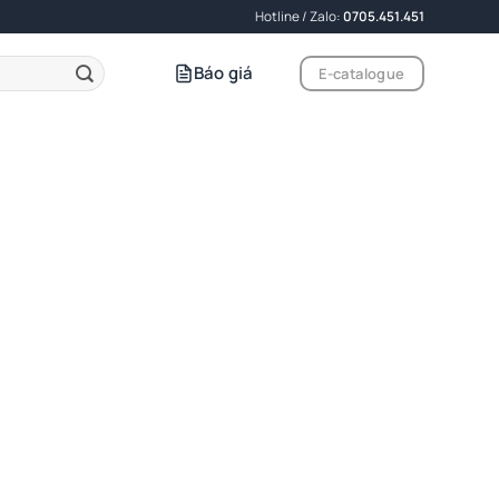
Hotline / Zalo:
0705.451.451
Báo giá
E-catalogue