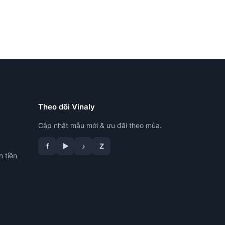
Theo dõi Vinaly
Cập nhật mẫu mới & ưu đãi theo mùa.
f
▶
♪
Z
n tiền