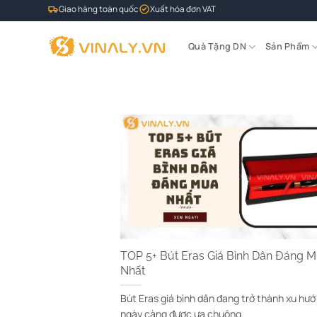
Bỏ
Giao hàng toàn quốc
Xuất hóa đơn VAT
qua
nội
Quà Tặng DN
Sản Phẩm
dung
TOP 5+ Bút Eras Giá Bình Dân Đáng 
Nhất
Bút Eras giá bình dân đang trở thành xu hư
ngày càng được ưa chuộng