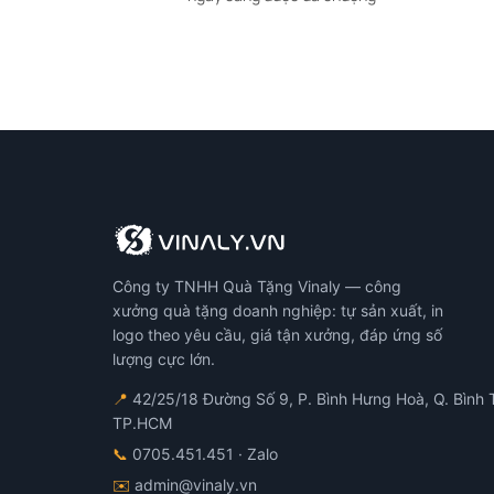
Công ty TNHH Quà Tặng Vinaly — công
xưởng quà tặng doanh nghiệp: tự sản xuất, in
logo theo yêu cầu, giá tận xưởng, đáp ứng số
lượng cực lớn.
📍
42/25/18 Đường Số 9, P. Bình Hưng Hoà, Q. Bình 
TP.HCM
📞
0705.451.451
· Zalo
✉️
admin@vinaly.vn