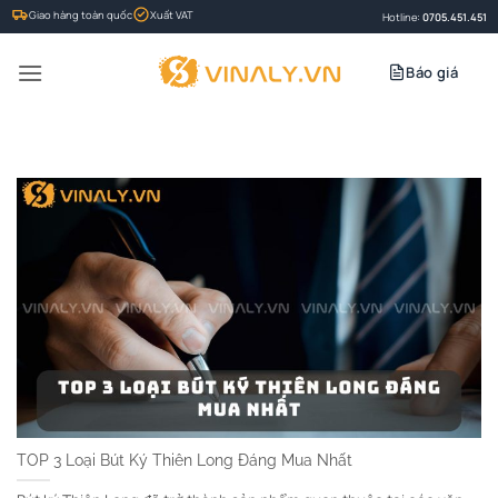
Bỏ
Giao hàng toàn quốc
Xuất VAT
Hotline:
0705.451.451
qua
nội
Báo giá
dung
TOP 3 Loại Bút Ký Thiên Long Đáng Mua Nhất