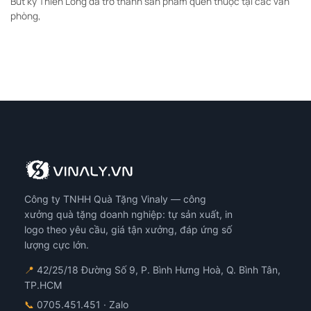
Bút ký Thiên Long đã trở thành sản phẩm quen thuộc tại các văn
phòng,
Công ty TNHH Quà Tặng Vinaly — công
xưởng quà tặng doanh nghiệp: tự sản xuất, in
logo theo yêu cầu, giá tận xưởng, đáp ứng số
lượng cực lớn.
📍
42/25/18 Đường Số 9, P. Bình Hưng Hoà, Q. Bình Tân,
TP.HCM
📞
0705.451.451
· Zalo