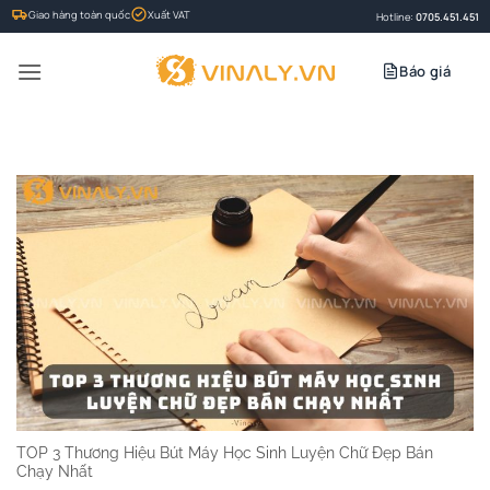
Bỏ
Giao hàng toàn quốc
Xuất VAT
Hotline:
0705.451.451
qua
nội
Báo giá
dung
TOP 3 Thương Hiệu Bút Máy Học Sinh Luyện Chữ Đẹp Bán
Chạy Nhất