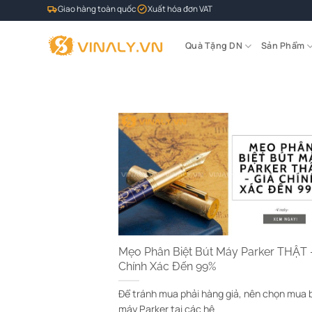
Bỏ
Giao hàng toàn quốc
Xuất hóa đơn VAT
qua
nội
Quà Tặng DN
Sản Phẩm
dung
Mẹo Phân Biệt Bút Máy Parker THẬT 
Chính Xác Đến 99%
Để tránh mua phải hàng giả, nên chọn mua 
máy Parker tại các hệ