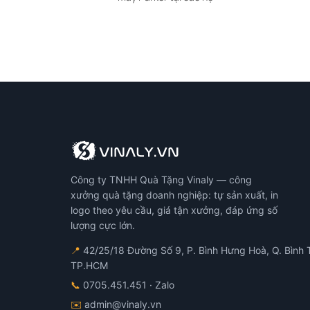
Công ty TNHH Quà Tặng Vinaly — công
xưởng quà tặng doanh nghiệp: tự sản xuất, in
logo theo yêu cầu, giá tận xưởng, đáp ứng số
lượng cực lớn.
📍
42/25/18 Đường Số 9, P. Bình Hưng Hoà, Q. Bình 
TP.HCM
📞
0705.451.451
· Zalo
✉️
admin@vinaly.vn