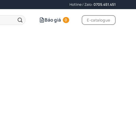
Hotline / Zalo:
0705.451.451
Báo giá
E-catalogue
0