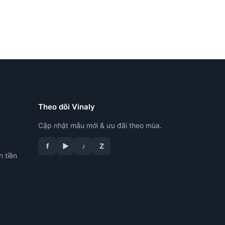
Theo dõi Vinaly
Cập nhật mẫu mới & ưu đãi theo mùa.
f
▶
♪
Z
n tiền