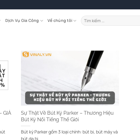
Tìm
Dịch Vụ Gia Công
Về chúng tôi
kiếm:
– GIẢ
Sự Thật Về Bút Ký Parker – Thương Hiệu
Bút Ký Nổi Tiếng Thế Giới
bút
Bút ký Parker gồm 3 loại chính: bút bi, bút máy và
bút dạ bi.