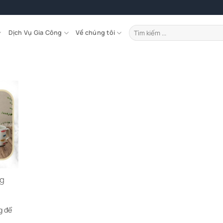
Tìm
Dịch Vụ Gia Công
Về chúng tôi
kiếm:
ng
g để