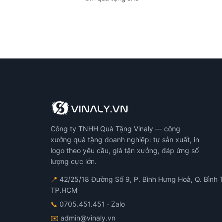
Công ty TNHH Quà Tặng Vinaly — công
xưởng quà tặng doanh nghiệp: tự sản xuất, in
logo theo yêu cầu, giá tận xưởng, đáp ứng số
lượng cực lớn.
📍
42/25/18 Đường Số 9, P. Bình Hưng Hoà, Q. Bình 
TP.HCM
📞
0705.451.451
· Zalo
✉️
admin@vinaly.vn