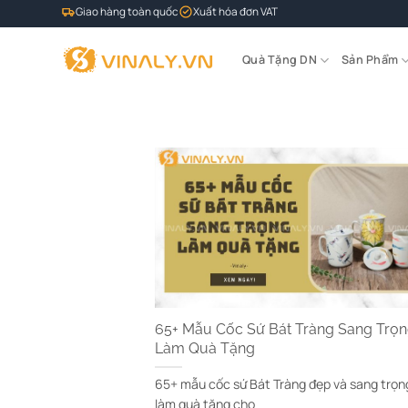
Bỏ
Giao hàng toàn quốc
Xuất hóa đơn VAT
qua
nội
Quà Tặng DN
Sản Phẩm
dung
65+ Mẫu Cốc Sứ Bát Tràng Sang Trọ
Làm Quà Tặng
65+ mẫu cốc sứ Bát Tràng đẹp và sang trọn
làm quà tặng cho