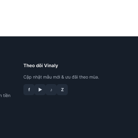
Theo dõi Vinaly
Cập nhật mẫu mới & ưu đãi theo mùa.
f
▶
♪
Z
n tiền