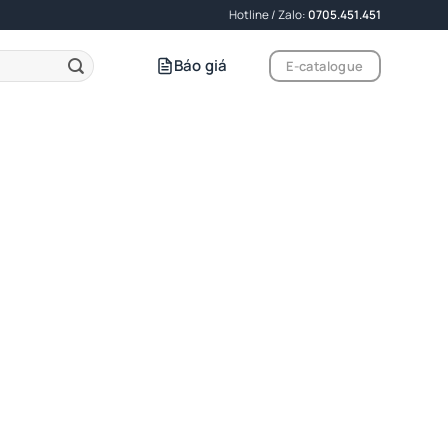
Hotline / Zalo:
0705.451.451
Báo giá
E-catalogue