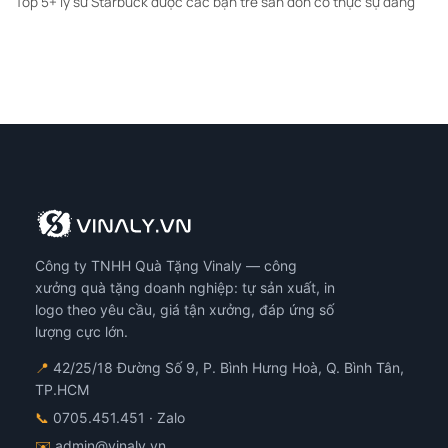
Top 5+ ly sứ Starbuck được các bạn trẻ săn đón có thực sự đáng
Công ty TNHH Quà Tặng Vinaly — công
xưởng quà tặng doanh nghiệp: tự sản xuất, in
logo theo yêu cầu, giá tận xưởng, đáp ứng số
lượng cực lớn.
📍
42/25/18 Đường Số 9, P. Bình Hưng Hoà, Q. Bình Tân,
TP.HCM
📞
0705.451.451
· Zalo
✉️
admin@vinaly.vn