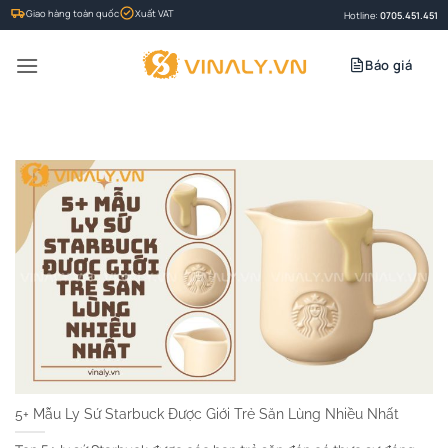
Bỏ
Giao hàng toàn quốc
Xuất VAT
Hotline:
0705.451.451
qua
nội
Báo giá
dung
5+ Mẫu Ly Sứ Starbuck Được Giới Trẻ Săn Lùng Nhiều Nhất