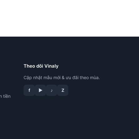
Theo dõi Vinaly
Cập nhật mẫu mới & ưu đãi theo mùa.
f
▶
♪
Z
n tiền