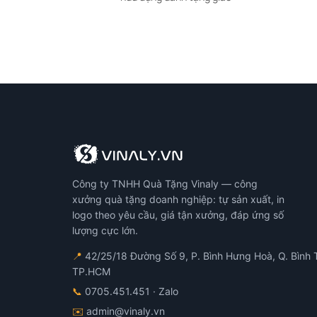
Công ty TNHH Quà Tặng Vinaly — công
xưởng quà tặng doanh nghiệp: tự sản xuất, in
logo theo yêu cầu, giá tận xưởng, đáp ứng số
lượng cực lớn.
📍
42/25/18 Đường Số 9, P. Bình Hưng Hoà, Q. Bình 
TP.HCM
📞
0705.451.451
· Zalo
✉️
admin@vinaly.vn