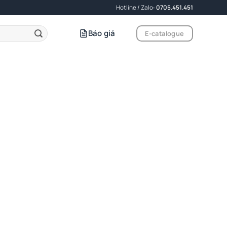
Hotline / Zalo:
0705.451.451
Báo giá
E-catalogue