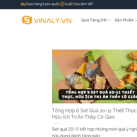
Bỏ
Giao hàng toàn quốc
Xuất hóa đơn VAT
qua
nội
Quà Tặng DN
Sản Phẩm
dung
Tổng Hợp 6 Set Quà 20-11 Thiết Thực
Hữu Ích Tri Ân Thầy Cô Giáo
Set quà 20-11 kết hợp những món quà ý ngh
hữu dụng dành tặng giáo