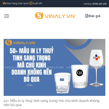
Bỏ
Giao hàng toàn quốc
Xuất VAT
Hotline:
0705.451.451
qua
nội
Báo giá
dung
50+ Mẫu in ly thuỷ tinh sang trọng mà chủ kinh doanh không
nên bỏ qua