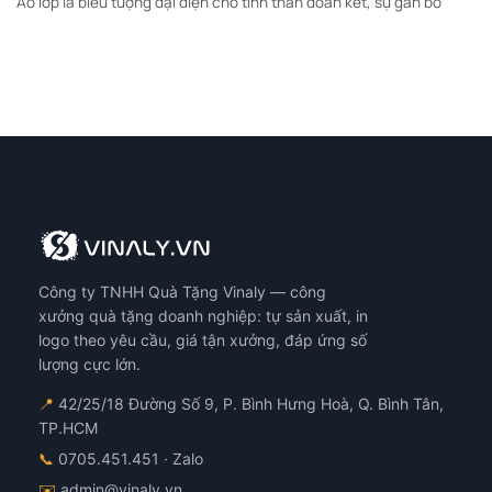
Áo lớp là biểu tượng đại diện cho tinh thần đoàn kết, sự gắn bó
Công ty TNHH Quà Tặng Vinaly — công
xưởng quà tặng doanh nghiệp: tự sản xuất, in
logo theo yêu cầu, giá tận xưởng, đáp ứng số
lượng cực lớn.
📍
42/25/18 Đường Số 9, P. Bình Hưng Hoà, Q. Bình Tân,
TP.HCM
📞
0705.451.451
· Zalo
✉️
admin@vinaly.vn