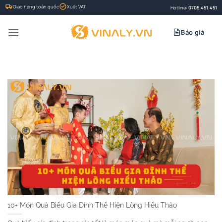
Bỏ
Giao hàng toàn quốc
Xuất VAT
Hotline:
0705.451.451
qua
nội
Báo giá
dung
10+ Món Quà Biếu Gia Đình Thể Hiện Lòng Hiếu Thảo