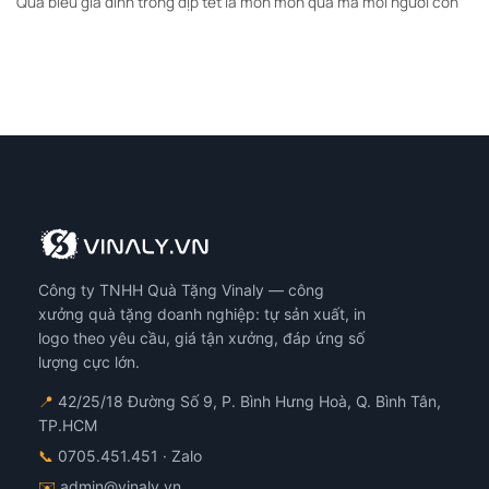
Quà biếu gia đình trong dịp tết là món món quà mà mỗi người con
Công ty TNHH Quà Tặng Vinaly — công
xưởng quà tặng doanh nghiệp: tự sản xuất, in
logo theo yêu cầu, giá tận xưởng, đáp ứng số
lượng cực lớn.
📍
42/25/18 Đường Số 9, P. Bình Hưng Hoà, Q. Bình Tân,
TP.HCM
📞
0705.451.451
· Zalo
✉️
admin@vinaly.vn