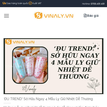
Bỏ
Giao hàng toàn quốc
Xuất VAT
Hotline:
0705.451.451
qua
nội
Báo giá
dung
‘ĐU TREND” Sở Hữu Ngay 4 Mẫu Ly Giữ Nhiệt Dễ Thương