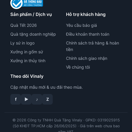
Sản phẩm / Dịch vụ
Hỗ trợ khách hàng
Quà Tết 2026
Yêu cầu báo giá
Quà tặng doanh nghiệp
Điều khoản thanh toán
Ly sứ in logo
Chính sách trả hàng & hoàn
tiền
Xưởng in gốm sứ
Chính sách giao nhận
Xưởng in thủy tinh
Về chúng tôi
Theo dõi Vinaly
Cập nhật mẫu mới & ưu đãi theo mùa.
f
▶
♪
Z
© 2026 Công ty TNHH Quà Tặng Vinaly · GPKD: 0319025915
tư vấn công nghệ in
(Sở KHĐT TP.HCM cấp 26/06/2025) · Giá trên web chưa bao
gồm VAT.