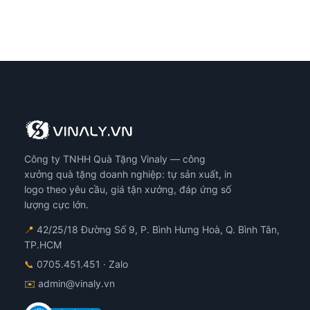
Công ty TNHH Quà Tặng Vinaly — công
xưởng quà tặng doanh nghiệp: tự sản xuất, in
logo theo yêu cầu, giá tận xưởng, đáp ứng số
lượng cực lớn.
📍
42/25/18 Đường Số 9, P. Bình Hưng Hoà, Q. Bình Tân,
TP.HCM
📞
0705.451.451
· Zalo
✉️
admin@vinaly.vn