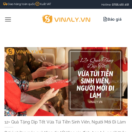
Bỏ
Giao hàng toàn quốc
Xuất VAT
Hotline:
0705.451.451
qua
nội
Báo giá
dung
12+ Quà Tặng Dịp Tết Vừa Túi Tiền Sinh Viên, Người Mới Đi Làm