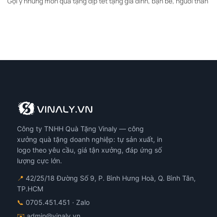
Gợi ý những món quà tặng dịp tết tặng gia đình, bạn bè, người thân
Công ty TNHH Quà Tặng Vinaly — công
xưởng quà tặng doanh nghiệp: tự sản xuất, in
logo theo yêu cầu, giá tận xưởng, đáp ứng số
lượng cực lớn.
📍
42/25/18 Đường Số 9, P. Bình Hưng Hoà, Q. Bình Tân,
TP.HCM
📞
0705.451.451
· Zalo
✉️
admin@vinaly.vn