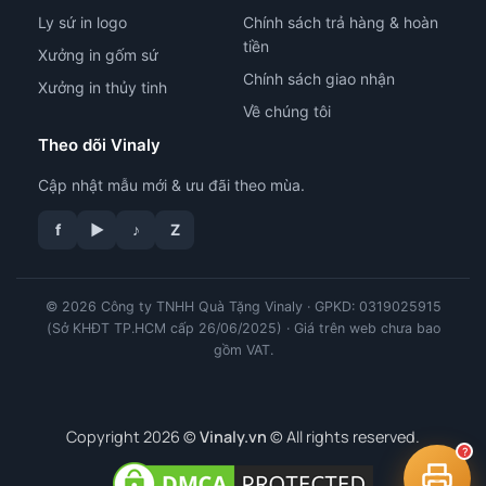
Ly sứ in logo
Chính sách trả hàng & hoàn
tiền
Xưởng in gốm sứ
Chính sách giao nhận
Xưởng in thủy tinh
Về chúng tôi
Theo dõi Vinaly
Cập nhật mẫu mới & ưu đãi theo mùa.
f
▶
♪
Z
© 2026 Công ty TNHH Quà Tặng Vinaly · GPKD: 0319025915
tư vấn công nghệ in
(Sở KHĐT TP.HCM cấp 26/06/2025) · Giá trên web chưa bao
gồm VAT.
Copyright 2026 ©
Vinaly.vn
© All rights reserved.
?