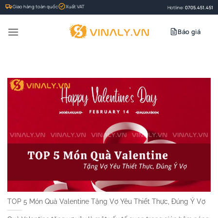
Bỏ
Giao hàng toàn quốc
Xuất VAT
Hotline:
0705.451.451
qua
nội
Báo giá
dung
TOP 5 Món Quà Valentine Tặng Vợ Yêu Thiết Thực, Đúng Ý Vợ