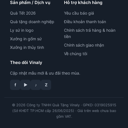
Sản phẩm / Dịch vụ
Hỗ trợ khách hàng
Quà Tết 2026
Yêu cầu báo giá
Quà tặng doanh nghiệp
Điều khoản thanh toán
Ly sứ in logo
Chính sách trả hàng & hoàn
tiền
Xưởng in gốm sứ
Chính sách giao nhận
Xưởng in thủy tinh
Về chúng tôi
Theo dõi Vinaly
Cập nhật mẫu mới & ưu đãi theo mùa.
f
▶
♪
Z
© 2026 Công ty TNHH Quà Tặng Vinaly · GPKD: 0319025915
tư vấn công nghệ in
(Sở KHĐT TP.HCM cấp 26/06/2025) · Giá trên web chưa bao
gồm VAT.