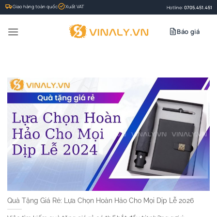
Bỏ
Giao hàng toàn quốc
Xuất VAT
Hotline:
0705.451.451
qua
nội
Báo giá
dung
Quà Tặng Giá Rẻ: Lựa Chọn Hoàn Hảo Cho Mọi Dịp Lễ 2026