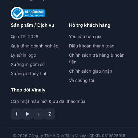
Sản phẩm / Dịch vụ
Hỗ trợ khách hàng
Quà Tết 2026
Yêu cầu báo giá
Quà tặng doanh nghiệp
Điều khoản thanh toán
Ly sứ in logo
Chính sách trả hàng & hoàn
tiền
Xưởng in gốm sứ
Chính sách giao nhận
Xưởng in thủy tinh
Về chúng tôi
Theo dõi Vinaly
Cập nhật mẫu mới & ưu đãi theo mùa.
f
▶
♪
Z
© 2026 Công ty TNHH Quà Tặng Vinaly · GPKD: 0319025915
tư vấn công nghệ in