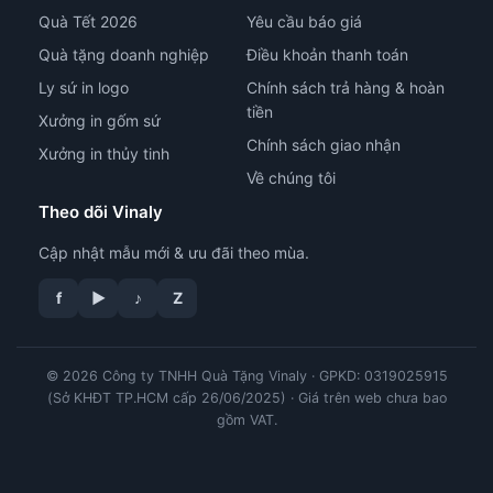
Quà Tết 2026
Yêu cầu báo giá
Quà tặng doanh nghiệp
Điều khoản thanh toán
Ly sứ in logo
Chính sách trả hàng & hoàn
tiền
Xưởng in gốm sứ
Chính sách giao nhận
Xưởng in thủy tinh
Về chúng tôi
Theo dõi Vinaly
Cập nhật mẫu mới & ưu đãi theo mùa.
f
▶
♪
Z
© 2026 Công ty TNHH Quà Tặng Vinaly · GPKD: 0319025915
tư vấn công nghệ in
(Sở KHĐT TP.HCM cấp 26/06/2025) · Giá trên web chưa bao
gồm VAT.