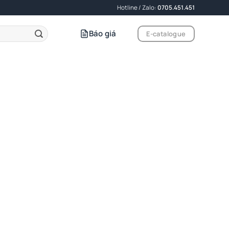
Hotline / Zalo:
0705.451.451
Báo giá
E-catalogue