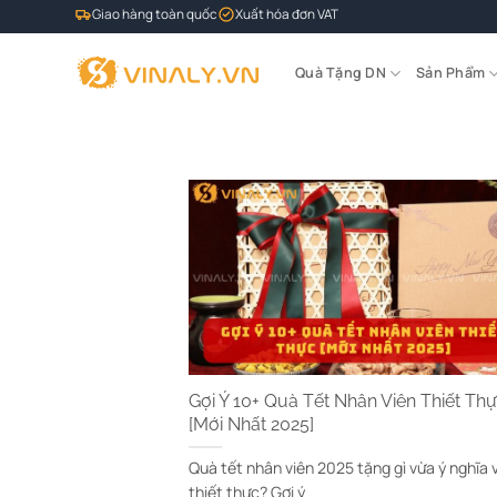
Bỏ
Giao hàng toàn quốc
Xuất hóa đơn VAT
qua
nội
Quà Tặng DN
Sản Phẩm
dung
Gợi Ý 10+ Quà Tết Nhân Viên Thiết Th
[Mới Nhất 2025]
Quà tết nhân viên 2025 tặng gì vừa ý nghĩa 
thiết thực? Gợi ý