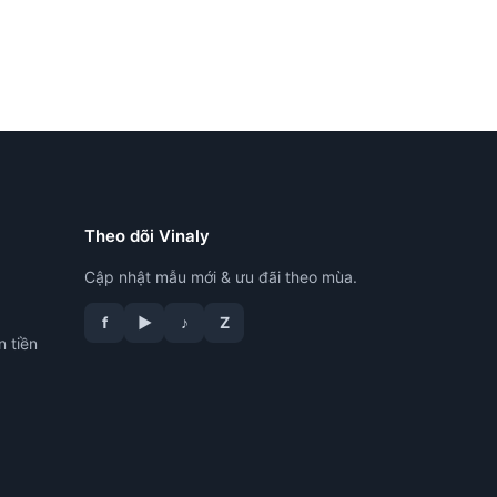
Theo dõi Vinaly
Cập nhật mẫu mới & ưu đãi theo mùa.
f
▶
♪
Z
n tiền