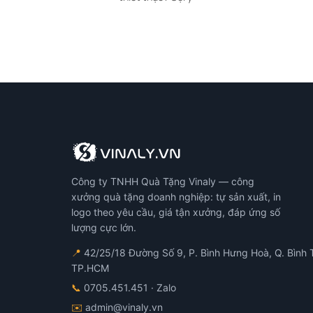
Công ty TNHH Quà Tặng Vinaly — công
xưởng quà tặng doanh nghiệp: tự sản xuất, in
logo theo yêu cầu, giá tận xưởng, đáp ứng số
lượng cực lớn.
📍
42/25/18 Đường Số 9, P. Bình Hưng Hoà, Q. Bình 
TP.HCM
📞
0705.451.451
· Zalo
✉️
admin@vinaly.vn