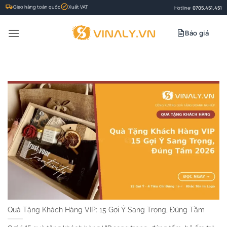
Bỏ
Giao hàng toàn quốc
Xuất VAT
Hotline:
0705.451.451
qua
nội
Báo giá
dung
Quà Tặng Khách Hàng VIP: 15 Gợi Ý Sang Trọng, Đúng Tầm