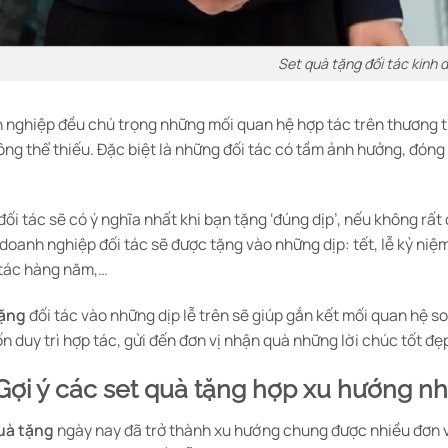
Set quà tặng đối tác kinh 
 nghiệp đều chú trọng những mối quan hệ hợp tác trên thương 
ông thể thiếu. Đặc biệt là những đối tác có tầm ảnh hưởng, đóng
ối tác sẽ có ý nghĩa nhất khi bạn tặng ‘đúng dịp’, nếu không rấ
 doanh nghiệp đối tác sẽ được tặng vào những dịp: tết, lễ kỷ ni
 tác hàng năm,…
tặng
đối tác vào những dịp lễ trên sẽ giúp gắn kết mối quan hệ 
 duy trì hợp tác, gửi đến đơn vị nhận quà những lời chúc tốt đẹ
 Gợi ý các set quà tặng hợp xu hướng n
uà tặng
ngày nay đã trở thành xu hướng chung được nhiều đơn v