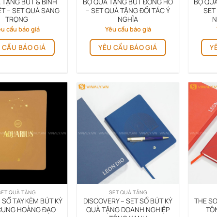
 TẶNG BÚT & BÌNH
BỘ QUÀ TẶNG BÚT ĐỒNG HỒ
BỘ QUÀ
sản
sản
ỆT – SET QUÀ SANG
– SET QUÀ TẶNG ĐỐI TÁC Ý
SET
TRỌNG
NGHĨA
N
phẩm
phẩm
u cầu báo giá
Yêu cầu báo giá
 CẦU BÁO GIÁ
YÊU CẦU BÁO GIÁ
Y
SET QUÀ TẶNG
SET QUÀ TẶNG
 SỔ TAY KÈM BÚT KÝ
DISCOVERY – SET SỔ BÚT KÝ
THE SO
CUNG HOÀNG ĐẠO
QUÀ TẶNG DOANH NGHIỆP
TÔ