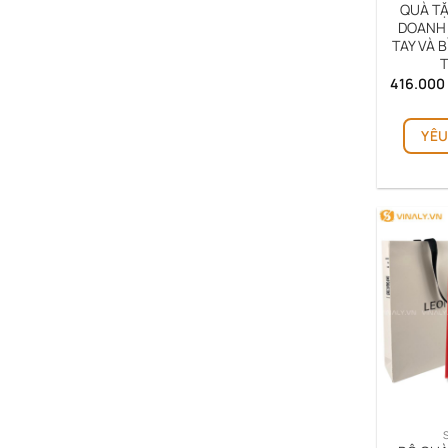
QUÀ T
DOANH 
TAY VÀ B
T
416.000
YÊU