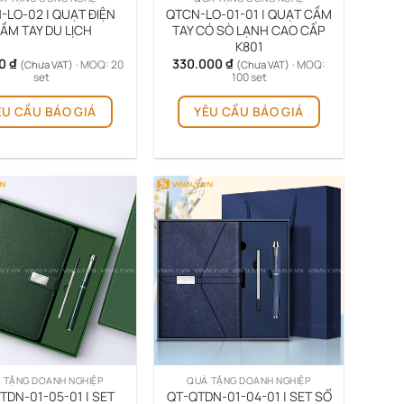
-LO-02 | QUẠT ĐIỆN
QTCN-LO-01-01 | QUẠT CẦM
ẦM TAY DU LỊCH
TAY CÓ SÒ LẠNH CAO CẤP
K801
00
₫
330.000
₫
· MOQ: 20
· MOQ:
(Chưa VAT)
(Chưa VAT)
set
100 set
ÊU CẦU BÁO GIÁ
YÊU CẦU BÁO GIÁ
 TẶNG DOANH NGHIỆP
QUÀ TẶNG DOANH NGHIỆP
TDN-01-05-01 | SET
QT-QTDN-01-04-01 | SET SỔ