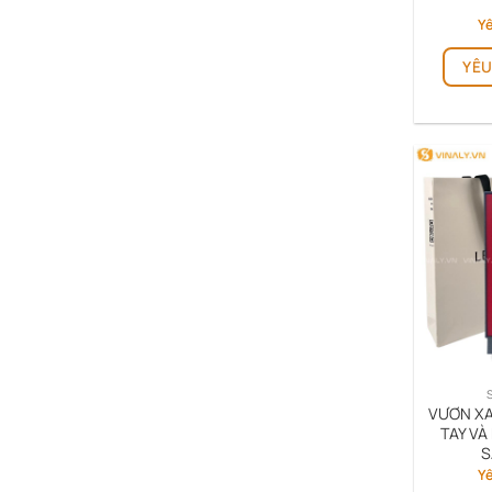
Yê
YÊU
VƯƠN XA
TAY VÀ
S
Yê