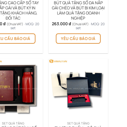
ẶNG CAO CẤP SỔ TAY
BÚT QUÀ TẶNG SỔ DA NẮP
ẮP GÀI VÀ BÚT KÝ IN
GÀI CHÉO VÀ BÚT BI KIM LOẠI
 TẶNG KHÁCH HÀNG,
LÀM QUÀ TẶNG DOANH
ĐỐI TÁC
NGHIỆP
00
₫
263.000
₫
· MOQ: 20
· MOQ: 20
(Chưa VAT)
(Chưa VAT)
set
set
Sản
Sản
ÊU CẦU BÁO GIÁ
YÊU CẦU BÁO GIÁ
phẩm
phẩm
này
này
có
có
nhiều
nhiều
biến
biến
thể.
thể.
Các
Các
tùy
tùy
chọn
chọn
có
có
thể
thể
được
được
chọn
chọn
trên
trên
SET QUÀ TẶNG
SET QUÀ TẶNG
trang
trang