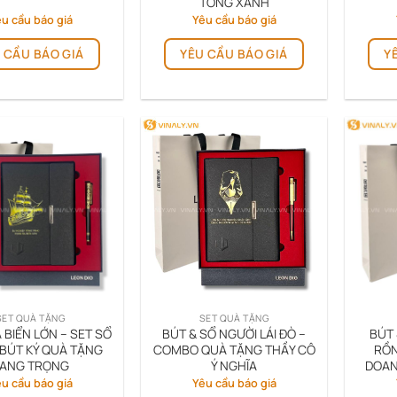
TÔNG XANH
u cầu báo giá
Yêu cầu báo giá
 CẦU BÁO GIÁ
YÊU CẦU BÁO GIÁ
Y
SET QUÀ TẶNG
SET QUÀ TẶNG
 BIỂN LỚN – SET SỔ
BÚT & SỔ NGƯỜI LÁI ĐÒ –
BÚT 
 BÚT KÝ QUÀ TẶNG
COMBO QUÀ TẶNG THẦY CÔ
RỒN
ANG TRỌNG
Ý NGHĨA
DOAN
u cầu báo giá
Yêu cầu báo giá