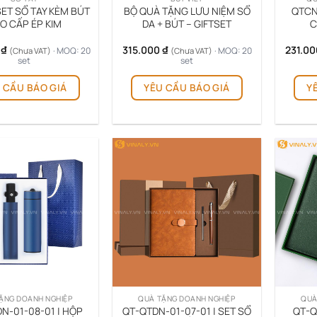
SET SỔ TAY KÈM BÚT
BỘ QUÀ TẶNG LƯU NIỆM SỔ
QTCN
O CẤP ÉP KIM
DA + BÚT – GIFTSET
C
0
₫
315.000
₫
231.0
· MOQ: 20
· MOQ: 20
(Chưa VAT)
(Chưa VAT)
set
set
Sản
 CẦU BÁO GIÁ
YÊU CẦU BÁO GIÁ
Y
phẩm
này
có
nhiều
biến
thể.
Các
tùy
chọn
có
thể
được
chọn
trên
ẶNG DOANH NGHIỆP
QUÀ TẶNG DOANH NGHIỆP
QUÀ
trang
N-01-08-01 | HỘP
QT-QTDN-01-07-01 | SET SỔ
QT-Q