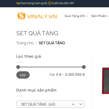
Bỏ
Giao hàng toàn quốc
Xuất hóa đơn VAT
qua
nội
Quà Tặng DN
Sản Phẩm
dung
SET QUÀ TẶNG
Trang chủ
/
SET QUÀ TẶNG
Lọc theo giá
Giá
Giá
Giá:
0 ₫
—
2.250.000 ₫
LỌC
tối
tối
thiểu
đa
Danh mục sản phẩm
SET QUÀ TẶNG (40)
×