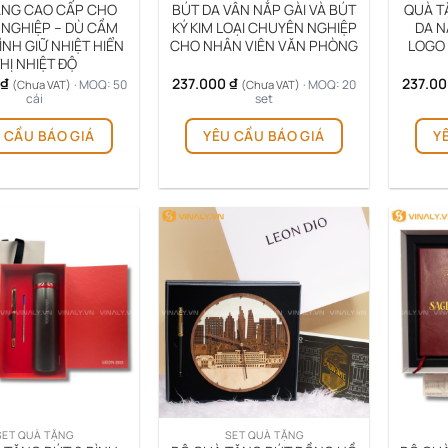
sản
ẶNG CAO CẤP CHO
BÚT DA VÂN NẮP GÀI VÀ BÚT
QUÀ T
NGHIỆP – DÙ CẦM
KÝ KIM LOẠI CHUYÊN NGHIỆP
DA N
phẩm
ÌNH GIỮ NHIỆT HIỂN
CHO NHÂN VIÊN VĂN PHÒNG
LOGO
HỊ NHIỆT ĐỘ
₫
237.000
₫
237.0
· MOQ: 50
· MOQ: 20
(Chưa VAT)
(Chưa VAT)
cái
set
Sản
Sản
 CẦU BÁO GIÁ
YÊU CẦU BÁO GIÁ
Y
phẩm
phẩm
này
này
có
có
nhiều
nhiều
biến
biến
thể.
thể.
Các
Các
tùy
tùy
chọn
chọn
có
có
thể
thể
được
được
chọn
chọn
trên
trên
SET QUÀ TẶNG
SET QUÀ TẶNG
trang
trang