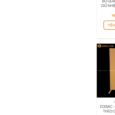
BỘ QUÀ
GIỮ NHI
Yê
YÊU
ZODIAC –
THEO 