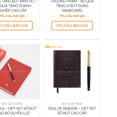
 TẶNG BÚT BÌNH SỔ –
THƯỢNG PHẨM – BỘ QUÀ
sản
sản
 QUÀ TẶNG DOANH
TẶNG VÍ BÚT ĐỰNG
GHIỆP CAO CẤP
NAMECARD
phẩm
phẩm
Yêu cầu báo giá
Yêu cầu báo giá
ÊU CẦU BÁO GIÁ
YÊU CẦU BÁO GIÁ
SET QUÀ TẶNG
SET QUÀ TẶNG
UL – GIFT SET SỔ BÚT
SEAL OF DRAGON – GIFT SET
NG ĐỎ QUYỀN LỰC
SỔ BÚT CAO CẤP