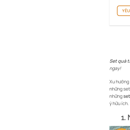
YÊU
Set quà 
ngay!
Xu hướng 
những set 
những
se
ý hữu ích
1.