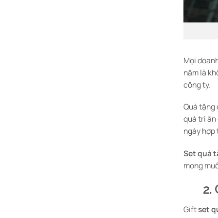
Mọi doanh
năm là kh
công ty.
Quà tặng đ
quà tri ân
ngày hợp
Set quà 
mong muốn
2.
Gift
set q