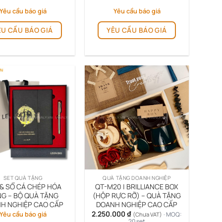
Yêu cầu báo giá
Yêu cầu báo giá
ÊU CẦU BÁO GIÁ
YÊU CẦU BÁO GIÁ
SET QUÀ TẶNG
QUÀ TẶNG DOANH NGHIỆP
& SỔ CÁ CHÉP HÓA
QT-M20 | BRILLIANCE BOX
G – BỘ QUÀ TẶNG
(HỘP RỰC RỠ) – QUÀ TẶNG
H NGHIỆP CAO CẤP
DOANH NGHIỆP CAO CẤP
2.250.000
₫
Yêu cầu báo giá
· MOQ:
(Chưa VAT)
20 set