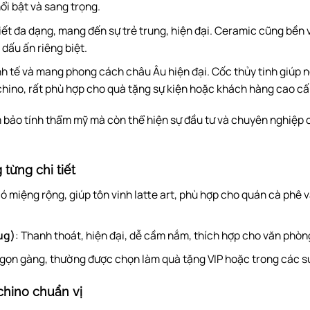
ổi bật và sang trọng.
iết đa dạng, mang đến sự trẻ trung, hiện đại. Ceramic cũng bền 
dấu ấn riêng biệt.
inh tế và mang phong cách châu Âu hiện đại. Cốc thủy tinh giúp
hino, rất phù hợp cho quà tặng sự kiện hoặc khách hàng cao cấ
m bảo tính thẩm mỹ mà còn thể hiện sự đầu tư và chuyên nghiệp
 từng chi tiết
ó miệng rộng, giúp tôn vinh latte art, phù hợp cho quán cà phê
ug)
: Thanh thoát, hiện đại, dễ cầm nắm, thích hợp cho văn phòng 
, gọn gàng, thường được chọn làm quà tặng VIP hoặc trong các s
chino chuẩn vị