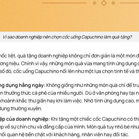
Vì sao doanh nghiệp nên chọn cốc uống Capuchino làm quà tặng?
ốc liệt, quà tặng doanh nghiệp không chỉ đơn giản là một món đ
ương hiệu. Chính vì vậy, những món quà vừa mang tính ứng dụng
 số đó, cốc uống Capuchino nổi lên như một lựa chọn tinh tế và 
ng dụng hằng ngày:
Không giống như những món quà chỉ để trư
uen thưởng thức cà phê của nhiều người. Dù ở văn phòng hay tại
hoảnh khắc thư giãn hay khi làm việc. Nhờ tính ứng dụng cao, 
 dụng thường xuyên.
iệp của doanh nghiệp:
Khi tặng một chiếc cốc Capuchino có thi
 về sự chỉn chu và đẳng cấp của mình. Món quà tuy nhỏ bé nhưn
ối quan hệ bền chặt với khách hàng, nhân viên hay đối tác.