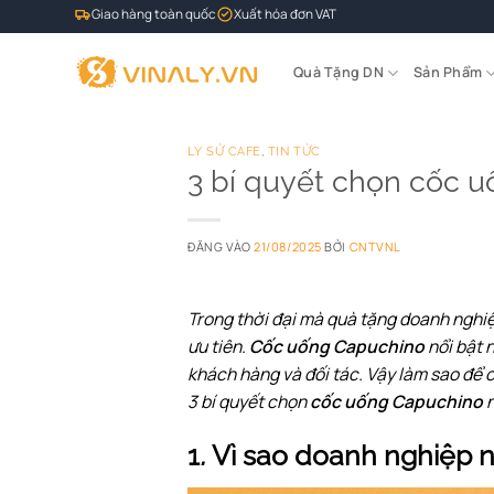
Bỏ
Giao hàng toàn quốc
Xuất hóa đơn VAT
qua
nội
Quà Tặng DN
Sản Phẩm
dung
LY SỨ CAFE
,
TIN TỨC
3 bí quyết chọn cốc 
ĐĂNG VÀO
21/08/2025
BỞI
CNTVNL
Trong thời đại mà quà tặng doanh nghiệ
ưu tiên.
Cốc uống Capuchino
nổi bật 
khách hàng và đối tác. Vậy làm sao để
3 bí quyết chọn
cốc uống Capuchino
n
1
.
Vì sao doanh nghiệp 