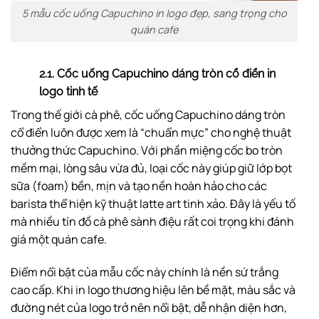
5 mẫu cốc uống Capuchino in logo đẹp, sang trọng cho
quán cafe
2.1. Cốc uống Capuchino dáng tròn cổ điển in
logo tinh tế
Trong thế giới cà phê, cốc uống Capuchino dáng tròn
cổ điển luôn được xem là “chuẩn mực” cho nghệ thuật
thưởng thức Capuchino. Với phần miệng cốc bo tròn
mềm mại, lòng sâu vừa đủ, loại cốc này giúp giữ lớp bọt
sữa (foam) bền, mịn và tạo nền hoàn hảo cho các
barista thể hiện kỹ thuật latte art tinh xảo. Đây là yếu tố
mà nhiều tín đồ cà phê sành điệu rất coi trọng khi đánh
giá một quán cafe.
Điểm nổi bật của mẫu cốc này chính là nền sứ trắng
cao cấp. Khi in logo thương hiệu lên bề mặt, màu sắc và
đường nét của logo trở nên nổi bật, dễ nhận diện hơn,