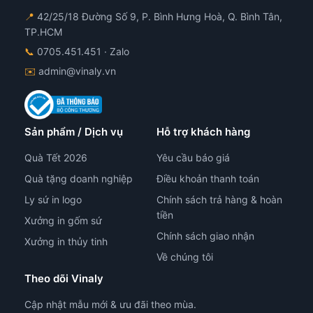
📍
42/25/18 Đường Số 9, P. Bình Hưng Hoà, Q. Bình Tân,
TP.HCM
📞
0705.451.451
· Zalo
✉️
admin@vinaly.vn
Sản phẩm / Dịch vụ
Hỗ trợ khách hàng
Quà Tết 2026
Yêu cầu báo giá
Quà tặng doanh nghiệp
Điều khoản thanh toán
Ly sứ in logo
Chính sách trả hàng & hoàn
tiền
Xưởng in gốm sứ
Chính sách giao nhận
Xưởng in thủy tinh
Về chúng tôi
Theo dõi Vinaly
Cập nhật mẫu mới & ưu đãi theo mùa.