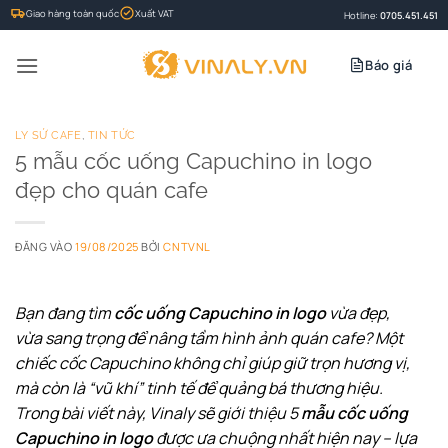
Bỏ
Giao hàng toàn quốc
Xuất VAT
Hotline:
0705.451.451
qua
nội
Báo giá
dung
LY SỨ CAFE
,
TIN TỨC
5 mẫu cốc uống Capuchino in logo
đẹp cho quán cafe
ĐĂNG VÀO
19/08/2025
BỞI
CNTVNL
Bạn đang tìm
cốc uống Capuchino in logo
vừa đẹp,
vừa sang trọng để nâng tầm hình ảnh quán cafe? Một
chiếc cốc Capuchino không chỉ giúp giữ trọn hương vị,
mà còn là “vũ khí” tinh tế để quảng bá thương hiệu.
Trong bài viết này, Vinaly sẽ giới thiệu 5
mẫu cốc uống
Capuchino in logo
được ưa chuộng nhất hiện nay – lựa