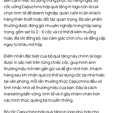
Bên cạnh việc sử dụng trong phục vụ hằng ngày, bộ
cốc uống Capuchino hộp quà tặng in logo còn là lựa
chọn tinh tế để doanh nghiệp, quán cafe tri ân khách
hàng thân thiết hoặc đối tác quan trọng. Bộ sản phẩm
thường được đóng gói chuyên nghiệp trong hộp sang
trọng, gồm set từ 2 – 6 cốc và có thể đi kèm muỗng
hoặc đĩa lót đồng bộ, tạo cảm giác chỉn chu và đẳng cấp
ngay từ khâu mở hộp.
Điểm nhấn đặc biệt của bộ quà tặng này chính là logo
được in sắc nét trên từng chiếc cốc, giúp hình ảnh
thương hiệu trở nên gần gũi và dễ ghi nhớ hơn. Khách
hàng sau khi nhận quà có thể sử dụng cốc tại nhà hoặc
tại văn phòng, mỗi lần thưởng thức Capuchino đều vô
tình nhắc nhớ về thương hiệu của bạn. Đây là cách
marketing bền vững, tinh tế và ít gây nhàm chán hơn
các hình thức quảng bá truyền thống.
Bộ cốc Capuchino hộp quà tặng in logo phù hợp cho