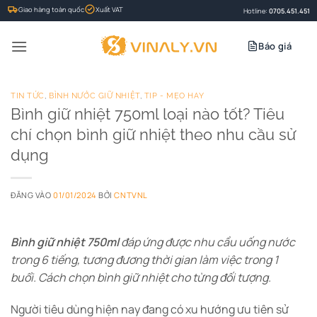
Bỏ
Giao hàng toàn quốc
Xuất VAT
Hotline:
0705.451.451
qua
nội
Báo giá
dung
TIN TỨC
,
BÌNH NƯỚC GIỮ NHIỆT
,
TIP - MẸO HAY
Bình giữ nhiệt 750ml loại nào tốt? Tiêu
chí chọn bình giữ nhiệt theo nhu cầu sử
dụng
ĐĂNG VÀO
01/01/2024
BỞI
CNTVNL
Bình giữ nhiệt 750ml
đáp ứng được nhu cầu uống nước
trong 6 tiếng, tương đương thời gian làm việc trong 1
buổi. Cách chọn bình giữ nhiệt cho từng đối tượng.
Người tiêu dùng hiện nay đang có xu hướng ưu tiên sử