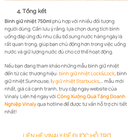
4. Tổng kết
Bình giữ nhiệt 750ml
phù hợp với nhiều đối tượng
người dùng. Cần lưu ý rằng, lựa chọn dung tích bình
uống đáp ứng đủ nhu cầu bổ sung nước hàng ngày là
rất quan trọng, giúp bạn chủ động hơn trong việc uống
nước và giữ lượng nước đủ cho cơ thể hoạt động.
Nếu bạn đang tham khảo những mẫu bình giữ nhiệt
đến từ các thương hiệu:
bình giữ nhiệt Lock&Lock
, bình
giữ nhiệt Sunhouse, l
y giữ nhiệt Starbucks
,… mẫu mới
nhất, giá cả cạnh tranh, truy cập ngay website của
Vinaly. Liên hệ ngay với
Công Xưởng Quà Tặng Doanh
Nghiệp Vinaly
qua hotline để được tư vấn hỗ trợ chi tiết
nhất!
LIÊN HỆ VINALY ĐỂ ĐƯỢC HỖ TRỢ