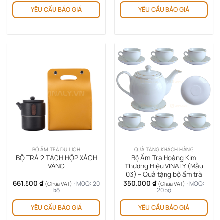
YÊU CẦU BÁO GIÁ
YÊU CẦU BÁO GIÁ
BỘ ẤM TRÀ DU LỊCH
QUÀ TẶNG KHÁCH HÀNG
BỘ TRÀ 2 TÁCH HỘP XÁCH
Bộ Ấm Trà Hoàng Kim
VÀNG
Thương Hiệu VINALY (Mẫu
03) – Quà tặng bộ ấm trà
661.500
₫
350.000
₫
· MOQ: 20
· MOQ:
(Chưa VAT)
(Chưa VAT)
bộ
20 bộ
YÊU CẦU BÁO GIÁ
YÊU CẦU BÁO GIÁ