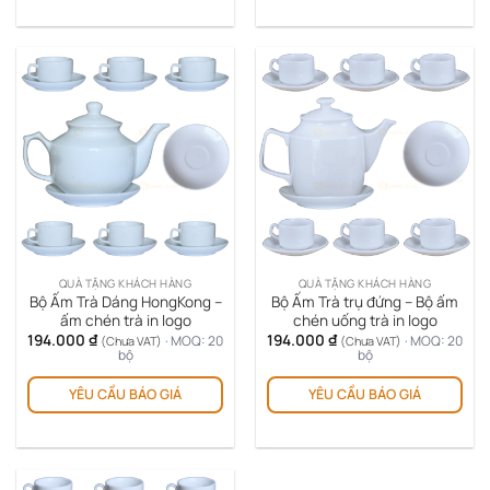
QUÀ TẶNG KHÁCH HÀNG
QUÀ TẶNG KHÁCH HÀNG
Bộ Ấm Trà Dáng HongKong –
Bộ Ấm Trà trụ đứng – Bộ ấm
ấm chén trà in logo
chén uống trà in logo
194.000
₫
194.000
₫
· MOQ: 20
· MOQ: 20
(Chưa VAT)
(Chưa VAT)
bộ
bộ
YÊU CẦU BÁO GIÁ
YÊU CẦU BÁO GIÁ