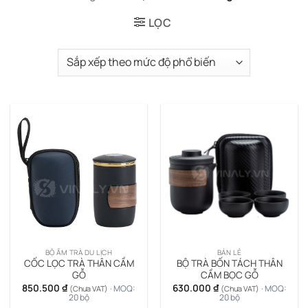
LỌC
BỘ ẤM TRÀ DU LỊCH
BÁN LẺ
CỐC LỌC TRÀ THÂN CẦM
BỘ TRÀ BỐN TÁCH THÂN
GỖ
CẦM BỌC GỖ
850.500
₫
630.000
₫
· MOQ:
· MOQ:
(Chưa VAT)
(Chưa VAT)
20 bộ
20 bộ