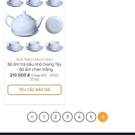
QUÀ TẶNG KHÁCH HÀNG
Bộ ấm trà bầu nhỏ Giang Tây
– Bộ ấm chén trắng
210.000
₫
· MOQ:
(Chưa VAT)
20 bộ
YÊU CẦU BÁO GIÁ
1
2
3
4
5
6