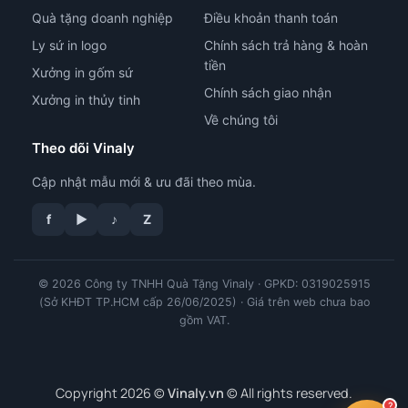
Quà tặng doanh nghiệp
Điều khoản thanh toán
Ly sứ in logo
Chính sách trả hàng & hoàn
tiền
Xưởng in gốm sứ
Chính sách giao nhận
Xưởng in thủy tinh
Về chúng tôi
Theo dõi Vinaly
Cập nhật mẫu mới & ưu đãi theo mùa.
f
▶
♪
Z
© 2026 Công ty TNHH Quà Tặng Vinaly · GPKD: 0319025915
tư vấn công nghệ in
(Sở KHĐT TP.HCM cấp 26/06/2025) · Giá trên web chưa bao
gồm VAT.
Copyright 2026 ©
Vinaly.vn
© All rights reserved.
?