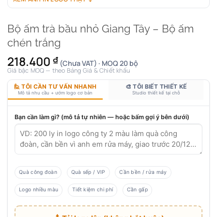
Bộ ấm trà bầu nhỏ Giang Tây – Bộ ấm
chén trắng
218.400
₫
(Chưa VAT) · MOQ 20 bộ
Giá bậc MOQ — theo Bảng Giá & Chiết khấu
🙋 TÔI CẦN TƯ VẤN NHANH
🎨 TÔI BIẾT THIẾT KẾ
Mô tả nhu cầu + ướm logo cơ bản
Studio thiết kế tại chỗ
Bạn cần làm gì? (mô tả tự nhiên — hoặc bấm gợi ý bên dưới)
Quà công đoàn
Quà sếp / VIP
Cần bền / rửa máy
Logo nhiều màu
Tiết kiệm chi phí
Cần gấp