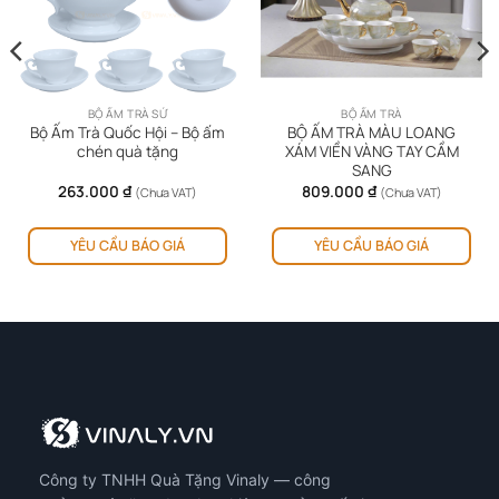
BỘ ẤM TRÀ SỨ
BỘ ẤM TRÀ
Bộ Ấm Trà Quốc Hội – Bộ ấm
BỘ ẤM TRÀ MÀU LOANG
chén quà tặng
XÁM VIỀN VÀNG TAY CẦM
SANG
263.000
₫
809.000
₫
(Chưa VAT)
(Chưa VAT)
YÊU CẦU BÁO GIÁ
YÊU CẦU BÁO GIÁ
Công ty TNHH Quà Tặng Vinaly — công