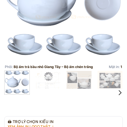
Phôi:
Bộ ấm trà bầu nhỏ Giang Tây – Bộ ấm chén trắng
Mặt in:
1
🖨
TRỢ LÝ CHỌN KIỂU IN
XEM ẢNH IN LOGO THẬT ↓