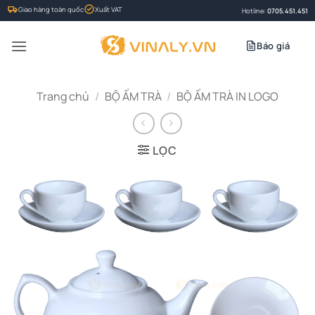
Bỏ
Giao hàng toàn quốc
Xuất VAT
Hotline:
0705.451.451
qua
nội
Báo giá
dung
Trang chủ
/
BỘ ẤM TRÀ
/
BỘ ẤM TRÀ IN LOGO
LỌC