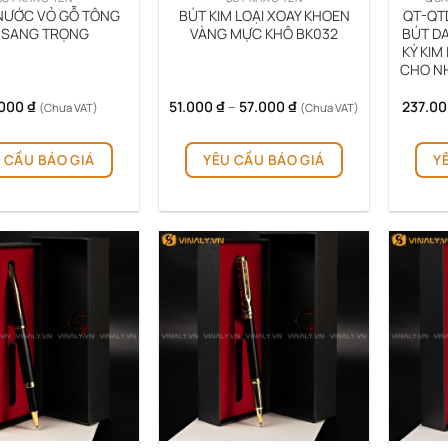
 NƯỚC VỎ GỖ TÔNG
BÚT KIM LOẠI XOAY KHOEN
QT-QTD
 SANG TRỌNG
VÀNG MỰC KHÔ BK032
BÚT DA
KÝ KIM
CHO N
Khoảng
.000
₫
51.000
₫
–
57.000
₫
237.0
(Chưa VAT)
(Chưa VAT)
giá:
từ
Sản
51.000 ₫
 CẦU BÁO GIÁ
YÊU CẦU BÁO GIÁ
Y
phẩm
đến
57.000 ₫
này
có
nhiều
biến
thể.
Các
tùy
chọn
có
thể
được
chọn
trên