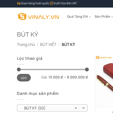
Bỏ
Giao hàng toàn quốc
Xuất hóa đơn VAT
qua
nội
Quà Tặng DN
Sản Phẩm
dung
BÚT KÝ
Trang chủ
/
BÚT VIẾT
/
BÚT KÝ
Lọc theo giá
Giá
Giá
Giá:
13.000 ₫
—
9.000.000 ₫
LỌC
tối
tối
thiểu
đa
Danh mục sản phẩm
BÚT KÝ (50)
×