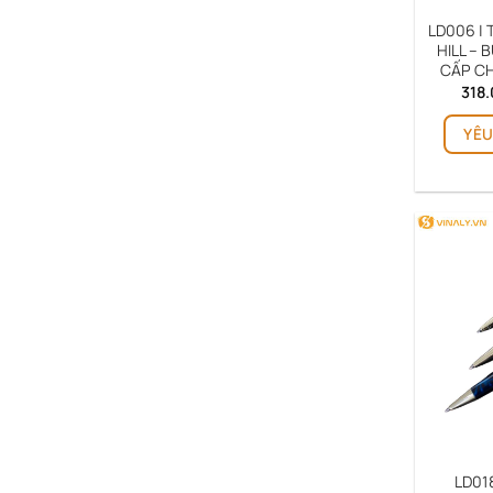
LD006 |
HILL –
CẤP C
318
YÊU
LD018