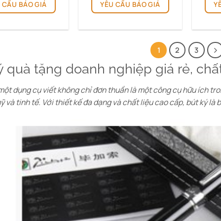
 CẦU BÁO GIÁ
YÊU CẦU BÁO GIÁ
Y
1
2
3
ý quà tặng doanh nghiệp giá rẻ, chất
một dụng cụ viết không chỉ đơn thuần là một công cụ hữu ích t
ỹ và tinh tế. Với thiết kế đa dạng và chất liệu cao cấp, bút ký là 