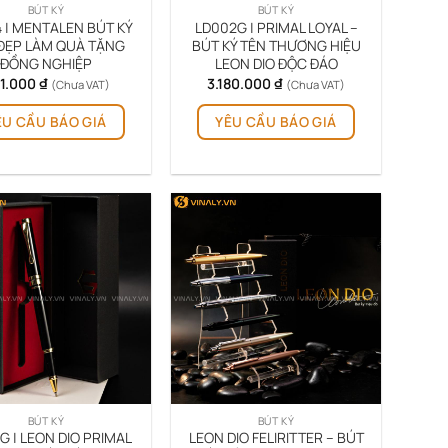
BÚT KÝ
BÚT KÝ
trang
trang
 | MENTALEN BÚT KÝ
LD002G | PRIMAL LOYAL –
sản
sản
ĐẸP LÀM QUÀ TẶNG
BÚT KÝ TÊN THƯƠNG HIỆU
ĐỒNG NGHIỆP
LEON DIO ĐỘC ĐÁO
phẩm
phẩm
1.000
₫
3.180.000
₫
(Chưa VAT)
(Chưa VAT)
ÊU CẦU BÁO GIÁ
YÊU CẦU BÁO GIÁ
BÚT KÝ
BÚT KÝ
G | LEON DIO PRIMAL
LEON DIO FELIRITTER – BÚT