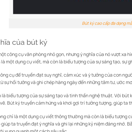
Bút ký cao cấp đa dạng m
ghĩa của bút ký
 một công cụ văn phòng nhỏ gọn, nhưng ý nghĩa của nó vượt xa h
là một dụng cụ viết, mà còn là biểu tượng của sự sáng tạo, sự g
 công cụ để truyền đạt suy nghĩ, cảm xúc và ý tưởng của con ngư
từ sự hồi tưởng và ghi chép hàng ngày đến những tâm tư, ước mơ 
 là biểu tượng của sự sáng tạo và tinh thần nghệ thuật. Với bút
vẽ. Bút ký truyền cảm hứng và khơi gợi trí tưởng tượng, giúp ta 
ông chỉ là một dụng cụ viết thông thường mà còn là biểu tượng c
 giúp ta truyền đạt ý nghĩa và ghi lại những kỷ niệm đáng nhớ. B
iới xung quanh một cách sâu sắc.