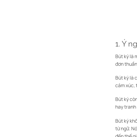
1. Ý n
Bút ký là
đơn thuần 
Bút ký là
cảm xúc, 
Bút ký còn
hay tranh 
Bút ký kh
từ ngữ. Nó
đến thế g