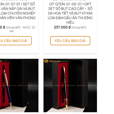
N-01-07-01 | SET SỔ
QT-QTDN-01-06-01 | GIFT
 VÂN NẮP GÀI VÀ BÚT
SET SỔ BÚT CAO CẤP – SỔ
 LOẠI CHUYÊN NGHIỆP
DA HOẠ TIẾT VÀ BÚT KÝ KIM
HÂN VIÊN VĂN PHÒNG
LOẠI ĐẬM DẤU ẤN THƯƠNG
HIỆU
00
₫
237.000
₫
· MOQ: 20
(Chưa VAT)
(Chưa VAT)
set
Sản
Sản
ÊU CẦU BÁO GIÁ
YÊU CẦU BÁO GIÁ
phẩm
phẩm
này
này
có
có
nhiều
nhiều
biến
biến
thể.
thể.
Các
Các
tùy
tùy
chọn
chọn
có
có
thể
thể
được
được
chọn
chọn
trên
trên