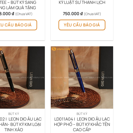
TEE – BÚT KÝ SANG
KÝ LUẬT SƯ THANH LỊCH
NG LÀM QUÀ TẶNG
8.000
₫
750.000
₫
(Chưa VAT)
(Chưa VAT)
ÊU CẦU BÁO GIÁ
YÊU CẦU BÁO GIÁ
BÚT KÝ
BÚT KÝ
02 | LEON DIO ÂU LẠC
LD011A04 | LEON DIO ÂU LẠC
ÂN- BÚT KÝ KIM LOẠI
HỢP PHỐ – BÚT KÝ KHẮC TÊN
TINH XẢO
CAO CẤP