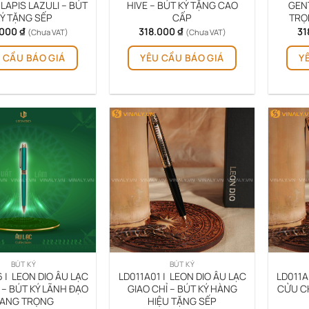
LAPIS LAZULI – BÚT
HIVE – BÚT KÝ TẶNG CAO
GEN
Ý TẶNG SẾP
CẤP
TRỌ
.000
₫
318.000
₫
31
(Chưa VAT)
(Chưa VAT)
 CẦU BÁO GIÁ
YÊU CẦU BÁO GIÁ
Y
BÚT KÝ
BÚT KÝ
 | LEON DIO ÂU LẠC
LD011A01 | LEON DIO ÂU LẠC
LD011A
 – BÚT KÝ LÃNH ĐẠO
GIAO CHỈ – BÚT KÝ HÀNG
CỬU CH
ANG TRỌNG
HIỆU TẶNG SẾP