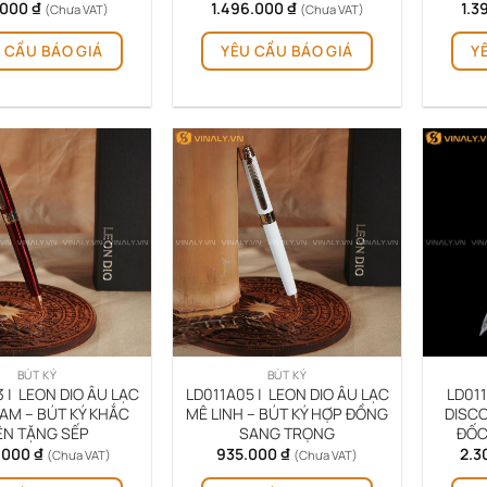
.000
₫
1.496.000
₫
1.3
(Chưa VAT)
(Chưa VAT)
 CẦU BÁO GIÁ
YÊU CẦU BÁO GIÁ
Y
BÚT KÝ
BÚT KÝ
 | LEON DIO ÂU LẠC
LD011A05 | LEON DIO ÂU LẠC
LD011
AM – BÚT KÝ KHẮC
MÊ LINH – BÚT KÝ HỢP ĐỒNG
DISCO
ÊN TẶNG SẾP
SANG TRỌNG
ĐỐC
5.000
₫
935.000
₫
2.3
(Chưa VAT)
(Chưa VAT)