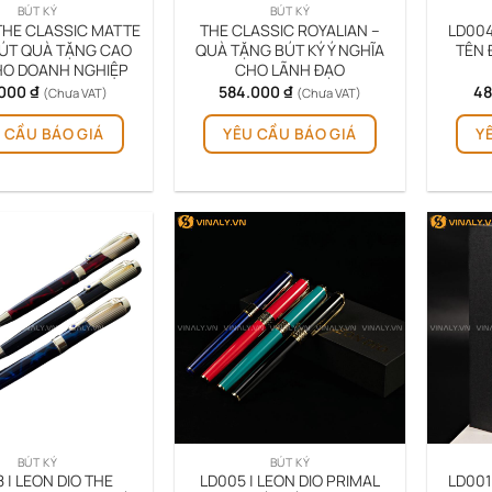
BÚT KÝ
BÚT KÝ
trang
 THE CLASSIC MATTE
THE CLASSIC ROYALIAN –
LD004
sản
 BÚT QUÀ TẶNG CAO
QUÀ TẶNG BÚT KÝ Ý NGHĨA
TÊN 
HO DOANH NGHIỆP
CHO LÃNH ĐẠO
phẩm
.000
₫
584.000
₫
48
(Chưa VAT)
(Chưa VAT)
 CẦU BÁO GIÁ
YÊU CẦU BÁO GIÁ
Y
BÚT KÝ
BÚT KÝ
 | LEON DIO THE
LD005 | LEON DIO PRIMAL
LD001