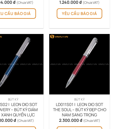
94.000
₫
1.240.000
₫
(Chưa VAT)
(Chưa VAT)
ÊU CẦU BÁO GIÁ
YÊU CẦU BÁO GIÁ
BÚT KÝ
BÚT KÝ
S02 | LEON DIO SOT
LD011S01 | LEON DIO SOT
VERY – BÚT KÝ GIÁM
THE SOUL – BÚT KÝ ĐẸP CHO
 XANH QUYỀN LỰC
NAM SANG TRỌNG
00.000
₫
2.300.000
₫
(Chưa VAT)
(Chưa VAT)