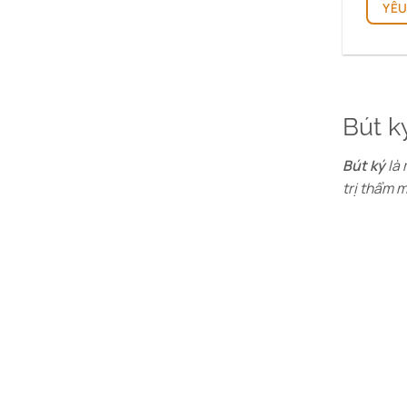
YÊU
Bút k
Bút ký
là 
trị thẩm m