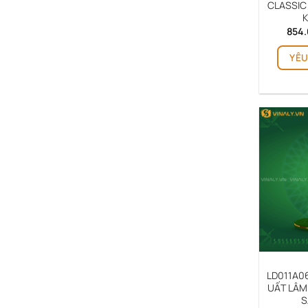
CLASSIC 
K
854
YÊU
LD011A06
UẤT LÂM
S