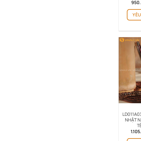
950
YÊU
LD011A03
NHẬT N
T
1.10