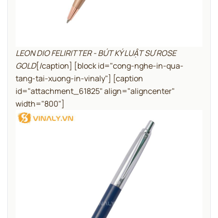
LEON DIO FELIRITTER - BÚT KÝ LUẬT SƯ ROSE
GOLD
[/caption]
[block id="cong-nghe-in-qua-
tang-tai-xuong-in-vinaly"]
[caption
id="attachment_61825" align="aligncenter"
width="800"]