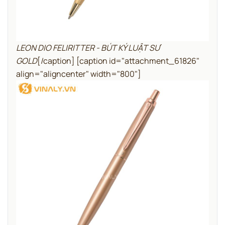
LEON DIO FELIRITTER - BÚT KÝ LUẬT SƯ
GOLD
[/caption] [caption id="attachment_61826"
align="aligncenter" width="800"]