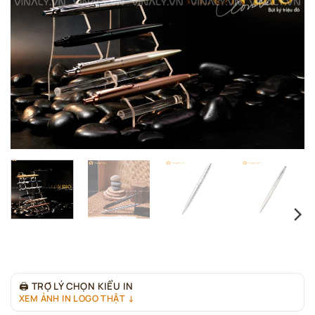
🖨
TRỢ LÝ CHỌN KIỂU IN
XEM ẢNH IN LOGO THẬT ↓