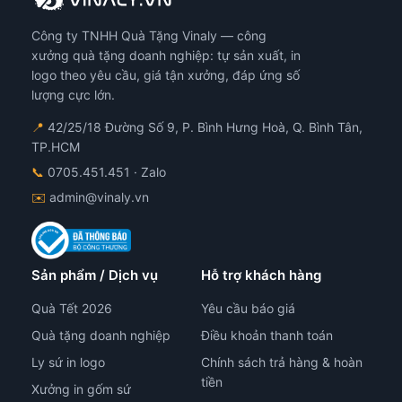
có
Công ty TNHH Quà Tặng Vinaly — công
thể
đượ
xưởng quà tặng doanh nghiệp: tự sản xuất, in
chọ
logo theo yêu cầu, giá tận xưởng, đáp ứng số
trê
lượng cực lớn.
tra
📍
42/25/18 Đường Số 9, P. Bình Hưng Hoà, Q. Bình Tân,
sản
TP.HCM
ph
📞
0705.451.451
· Zalo
✉️
admin@vinaly.vn
Sản phẩm / Dịch vụ
Hỗ trợ khách hàng
Quà Tết 2026
Yêu cầu báo giá
Quà tặng doanh nghiệp
Điều khoản thanh toán
Ly sứ in logo
Chính sách trả hàng & hoàn
tiền
Xưởng in gốm sứ