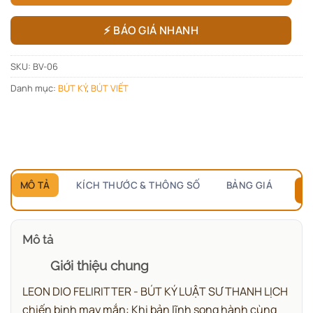
⚡ BÁO GIÁ NHANH
SKU:
BV-06
Danh mục:
BÚT KÝ
,
BÚT VIẾT
MÔ TẢ
KÍCH THƯỚC & THÔNG SỐ
BẢNG GIÁ
B
Mô tả
Giới thiệu chung
LEON DIO FELIRITTER - BÚT KÝ LUẬT SƯ THANH LỊCH
chiến binh may mắn: Khi bản lĩnh song hành cùng