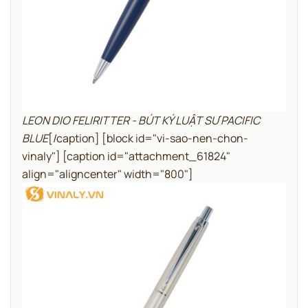
LEON DIO FELIRITTER - BÚT KÝ LUẬT SƯ PACIFIC
BLUE
[/caption]
[block id="vi-sao-nen-chon-
vinaly"]
[caption id="attachment_61824"
align="aligncenter" width="800"]