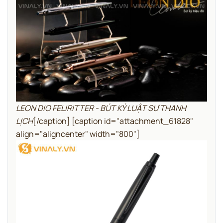
LEON DIO FELIRITTER - BÚT KÝ LUẬT SƯ THANH
LỊCH
[/caption] [caption id="attachment_61828"
align="aligncenter" width="800"]