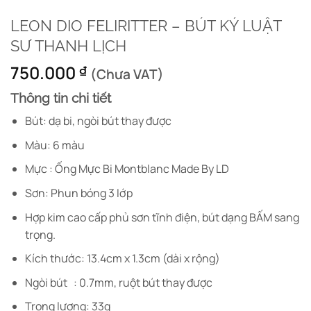
LEON DIO FELIRITTER – BÚT KÝ LUẬT
SƯ THANH LỊCH
750.000
₫
(Chưa VAT)
Thông tin chi tiết
Bút: dạ bi, ngòi bút thay được
Màu: 6 màu
Mực : Ống Mực Bi Montblanc Made By LD
Sơn: Phun bóng 3 lớp
Hợp kim cao cấp phủ sơn tĩnh điện, bút dạng BẤM sang
trọng.
Kích thước: 13.4cm x 1.3cm (dài x rộng)
Ngòi bút : 0.7mm, ruột bút thay được
Trọng lượng: 33g