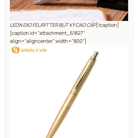
LEON DIO FELIRITTER BÚT KÝ CAO CẤP
[/caption]
[caption id="attachment_61827"
align="aligncenter" width="800"]