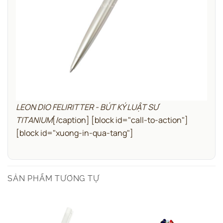
LEON DIO FELIRITTER - BÚT KÝ LUẬT SƯ
TITANIUM
[/caption]
[block id="call-to-action"]
[block id="xuong-in-qua-tang"]
SẢN PHẨM TƯƠNG TỰ