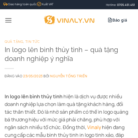
Bỏ
Giao hàng toàn quốc
Xuất VAT
Hotline:
0705.451.451
qua
nội
Báo giá
dung
QUÀ TẶNG
,
TIN TỨC
In logo lên bình thủy tinh – quà tặng
doanh nghiệp ý nghĩa
ĐĂNG VÀO
23/05/2023
BỞI
NGUYỄN TỐNG TRIỂN
In logo lên bình thủy tinh
hiện là dịch vụ được nhiều
doanh nghiệp lựa chọn làm quà tặng khách hàng, đối
tác thân thiết. Đó là nhờ sản phẩm có thể in logo quảng
bá thương hiệu với mức giá phải chăng, phù hợp với
ngân sách nhiều tổ chức. Đồng thời,
Vinaly
hiện đang
cung cấp các mẫu bình thủy tinh in logo tinh xảo, đáp