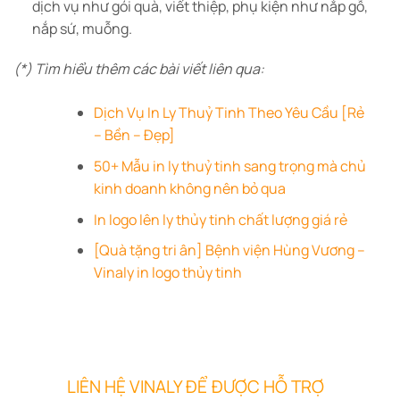
dịch vụ như gói quà, viết thiệp, phụ kiện như nắp gỗ,
nắp sứ, muỗng.
(*) Tìm hiểu thêm các bài viết liên qua:
Dịch Vụ In Ly Thuỷ Tinh Theo Yêu Cầu [Rẻ
– Bền – Đẹp]
50+ Mẫu in ly thuỷ tinh sang trọng mà chủ
kinh doanh không nên bỏ qua
In logo lên ly thủy tinh chất lượng giá rẻ
[Quà tặng tri ân] Bệnh viện Hùng Vương –
Vinaly in logo thủy tinh
LIÊN HỆ VINALY ĐỂ ĐƯỢC HỖ TRỢ