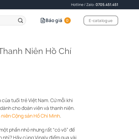
Hotline / Zalo:
0705.451.451
Báo giá
E-catalogue
0
Thanh Niên Hồ Chí
 của tuổi trẻ Việt Nam. Cứ mỗi khi
o dành cho đoàn viên và thanh niên.
 niên Cộng sản Hồ Chí Minh
.
một phần nhỏ nhưng rất “có võ” để
n nhỉ? Hãy cùng Vinaly điểm qua vài