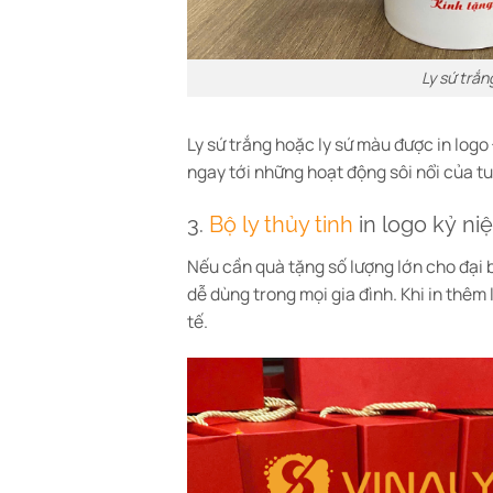
Ly sứ trắ
Ly sứ trắng hoặc ly sứ màu được in log
ngay tới những hoạt động sôi nổi của t
3.
Bộ ly thủy tinh
in logo kỷ n
Nếu cần quà tặng số lượng lớn cho đại bi
dễ dùng trong mọi gia đình. Khi in thê
tế.