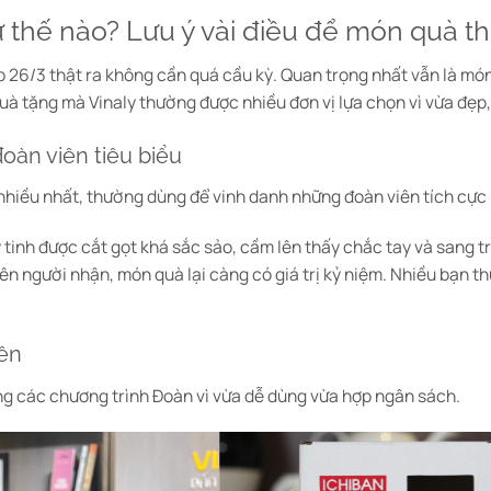
 thế nào? Lưu ý vài điều để món quà t
p 26/3 thật ra không cần quá cầu kỳ. Quan trọng nhất vẫn là món
uà tặng mà Vinaly thường được nhiều đơn vị lựa chọn vì vừa đẹp,
oàn viên tiêu biểu
nhiều nhất, thường dùng để vinh danh những đoàn viên tích cực 
 tinh được cắt gọt khá sắc sảo, cầm lên thấy chắc tay và sang t
n người nhận, món quà lại càng có giá trị kỷ niệm. Nhiều bạn th
iên
ng các chương trình Đoàn vì vừa dễ dùng vừa hợp ngân sách.