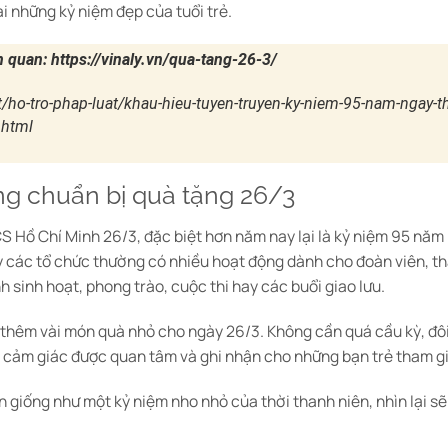
ại những kỷ niệm đẹp của tuổi trẻ.
ên quan: https://vinaly.vn/qua-tang-26-3/
t/ho-tro-phap-luat/khau-hieu-tuyen-truyen-ky-niem-95-nam-ngay-t
.html
ng chuẩn bị quà tặng 26/3
S Hồ Chí Minh 26/3, đặc biệt hơn năm nay lại là kỷ niệm 95 nă
 các tổ chức thường có nhiều hoạt động dành cho đoàn viên, th
h sinh hoạt, phong trào, cuộc thi hay các buổi giao lưu.
 thêm vài món quà nhỏ cho ngày 26/3. Không cần quá cầu kỳ, đôi
ạo cảm giác được quan tâm và ghi nhận cho những bạn trẻ tham g
giống như một kỷ niệm nho nhỏ của thời thanh niên, nhìn lại sẽ 