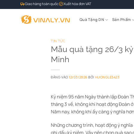
Bỏ
Giao hàng toàn quốc
Xuất hóa đơn VAT
qua
nội
Quà Tặng DN
Sản Phẩm
dung
TIN TỨC
Mẫu quà tặng 26/3 kỷ
Minh
ĐĂNG VÀO
12/03/2026
BỞI
HUONGLE5423
Kỷ niệm 95 năm Ngày thành lập Đoàn Than
tháng 3 về, không khí hoạt động Đoàn ở 
Năm nay, không khí ấy càng ý nghĩa hơ
Những chương trình, hoạt động ý nghĩa
ghi dấu kỷ niệm. Vậy nên chọn quà sao 