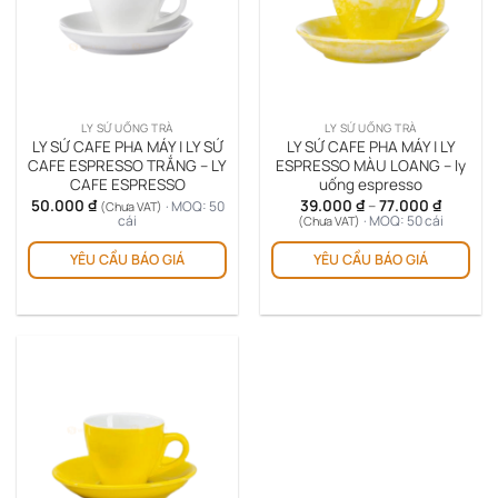
LY SỨ UỐNG TRÀ
LY SỨ UỐNG TRÀ
LY SỨ CAFE PHA MÁY | LY SỨ
LY SỨ CAFE PHA MÁY | LY
CAFE ESPRESSO TRẮNG – LY
ESPRESSO MÀU LOANG – ly
CAFE ESPRESSO
uống espresso
Khoảng
50.000
₫
39.000
₫
–
77.000
₫
· MOQ: 50
(Chưa VAT)
giá:
cái
· MOQ: 50 cái
(Chưa VAT)
từ
Sản
39.000 
YÊU CẦU BÁO GIÁ
YÊU CẦU BÁO GIÁ
ph
đến
77.000 ₫
này
có
nhi
biế
thể.
Cá
tùy
chọ
có
thể