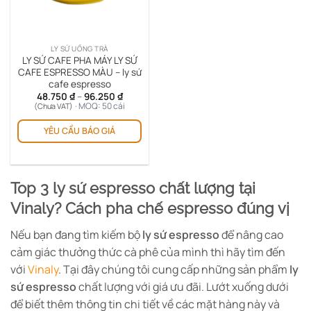
đượ
chọ
trê
LY SỨ UỐNG TRÀ
tra
LY SỨ CAFE PHA MÁY LY SỨ
sản
CAFE ESPRESSO MÀU – ly sứ
cafe espresso
ph
Khoảng
48.750
₫
–
96.250
₫
giá:
· MOQ: 50 cái
(Chưa VAT)
từ
Sản
48.750 ₫
YÊU CẦU BÁO GIÁ
phẩm
đến
96.250 ₫
này
có
nhiều
Top 3 ly sứ espresso chất lượng tại
biến
thể.
Vinaly? Cách pha chế espresso đúng vị
Các
Nếu bạn đang tìm kiếm bộ
ly sứ espresso
để nâng cao
tùy
chọn
cảm giác thưởng thức cà phê của mình thì hãy tìm đến
có
với
Vinaly
. Tại đây chúng tôi cung cấp những sản phẩm
ly
thể
sứ espresso
chất lượng với giá ưu đãi. Lướt xuống dưới
được
để biết thêm thông tin chi tiết về các mặt hàng này và
chọn