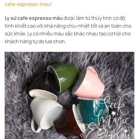
cafe-espresso-mau/
Ly sứ cafe espresso màu
được làm từ thủy tinh có độ
tinh khiết cao với khả năng chịu nhiệt tốt và an toàn cho
sức khỏe. Ly có nhiều màu sắc khác nhau tạo cơ hội cho
khách hàng tự do lựa chọn.