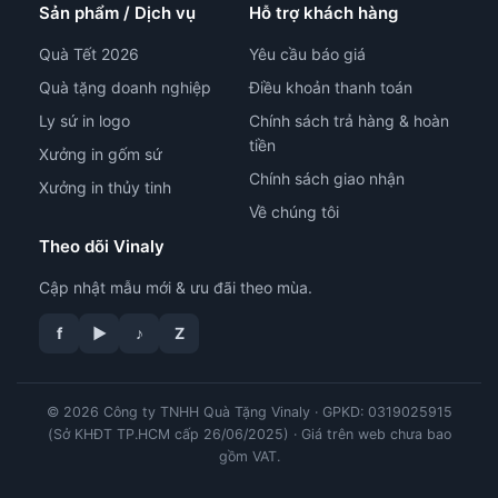
Sản phẩm / Dịch vụ
Hỗ trợ khách hàng
Quà Tết 2026
Yêu cầu báo giá
Quà tặng doanh nghiệp
Điều khoản thanh toán
Ly sứ in logo
Chính sách trả hàng & hoàn
tiền
Xưởng in gốm sứ
Chính sách giao nhận
Xưởng in thủy tinh
Về chúng tôi
Theo dõi Vinaly
Cập nhật mẫu mới & ưu đãi theo mùa.
f
▶
♪
Z
tư vấn công nghệ in
© 2026 Công ty TNHH Quà Tặng Vinaly · GPKD: 0319025915
(Sở KHĐT TP.HCM cấp 26/06/2025) · Giá trên web chưa bao
gồm VAT.