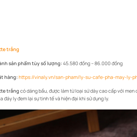
tte trắng
ành sản phẩm tùy số lượng:
45.580 đồng – 86.000 đồng
ặt hàng:
https://vinaly.vn/san-pham/ly-su-cafe-pha-may-ly-ph
tte trắng
có dáng bầu, được làm từ loại sứ dày cao cấp với men 
a đáy ly đem lại sự tinh tế và hiện đại khi sử dụng ly.