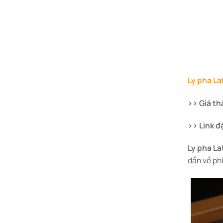
Ly pha La
>> Giá th
>> Link đ
Ly pha La
dần về phí