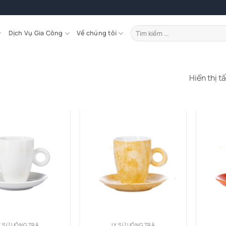
Tìm
Dịch Vụ Gia Công
Về chúng tôi
kiếm:
Hiển thị t
Y SỨ UỐNG TRÀ
LY SỨ UỐNG TRÀ