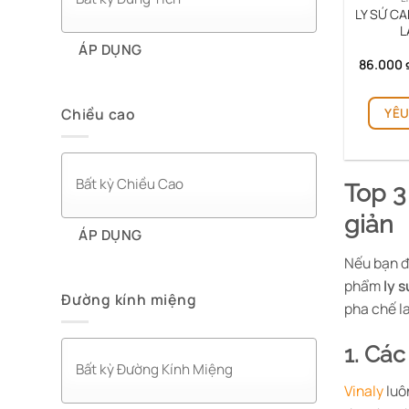
LY SỨ CA
L
ÁP DỤNG
86.000
Chiều cao
YÊU
Top 3
giản
ÁP DỤNG
Nếu bạn đ
phẩm
ly s
Đường kính miệng
pha chế l
1. Các
Vinaly
luô