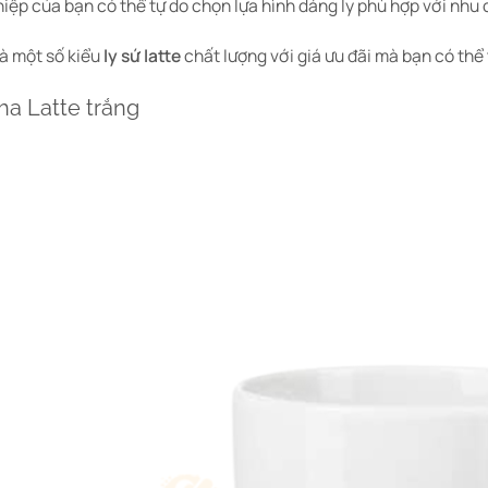
iệp của bạn có thể tự do chọn lựa hình dáng ly phù hợp với nhu
sản
phẩm
là một số kiểu
ly sứ latte
chất lượng với giá ưu đãi mà bạn có th
pha Latte trắng