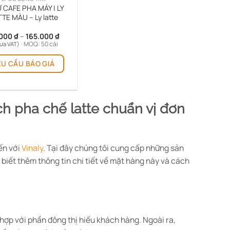
Ứ CAFE PHA MÁY | LY
TE MÀU – Ly latte
Khoảng
.000
₫
–
165.000
₫
giá:
· MOQ: 50 cái
ưa VAT)
từ
Sản
86.000 ₫
ÊU CẦU BÁO GIÁ
phẩm
đến
165.000 ₫
này
có
nhiều
ách pha chế latte chuẩn vị đơn
biến
thể.
Các
tùy
ến với
Vinaly
. Tại đây chúng tôi cung cấp những sản
chọn
 biết thêm thông tin chi tiết về mặt hàng này và cách
có
thể
được
chọn
trên
hợp với phần đông thị hiếu khách hàng. Ngoài ra,
trang