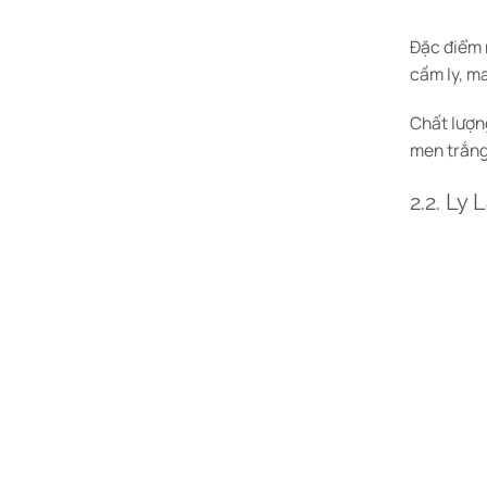
Đặc điểm n
cầm ly, m
Chất lượn
men trắng
2.2. Ly