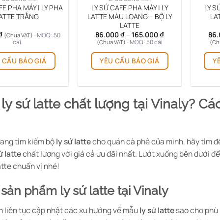
FE PHA MÁY | LY PHA
LY SỨ CAFE PHA MÁY | LY
LY S
ATTE TRẮNG
LATTE MÀU LOANG – BỘ LY
LAT
LATTE
Khoảng
₫
86.000
₫
–
165.000
₫
86
· MOQ: 50
(Chưa VAT)
giá:
cái
· MOQ: 50 cái
(Chưa VAT)
(Ch
từ
Sản
86.000 ₫
 CẦU BÁO GIÁ
YÊU CẦU BÁO GIÁ
Y
phẩm
đến
165.000 ₫
này
có
nhiều
 ly sứ latte chất lượng tại Vinaly? C
biến
thể.
Các
tùy
ang tìm kiếm bộ
ly sứ latte
cho quán cà phê của mình, hãy tìm đ
chọn
ứ latte
chất lượng với giá cả ưu đãi nhất. Lướt xuống bên dưới để
có
atte chuẩn vị nhé!
thể
được
 sản phẩm ly sứ latte tại Vinaly
chọn
trên
n liên tục cập nhật các xu hướng về mẫu
ly sứ latte
sao cho phù 
trang