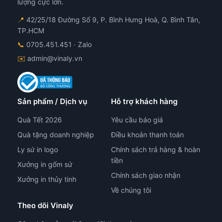
lượng cực lớn.
📍
42/25/18 Đường Số 9, P. Bình Hưng Hoà, Q. Bình Tân,
TP.HCM
📞
0705.451.451
· Zalo
✉️
admin@vinaly.vn
Sản phẩm / Dịch vụ
Hỗ trợ khách hàng
Quà Tết 2026
Yêu cầu báo giá
Quà tặng doanh nghiệp
Điều khoản thanh toán
Ly sứ in logo
Chính sách trả hàng & hoàn
tiền
Xưởng in gốm sứ
Chính sách giao nhận
Xưởng in thủy tinh
Về chúng tôi
Theo dõi Vinaly