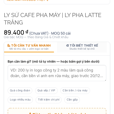
LY SỨ CAFE PHA MÁY | LY PHA LATTE
TRẮNG
89.400
₫
(Chưa VAT) · MOQ 50 cái
Giá bậc MOQ — theo Bảng Giá & Chiết khấu
🙋 TÔI CẦN TƯ VẤN NHANH
🎨 TÔI BIẾT THIẾT KẾ
Mô tả nhu cầu + ướm logo cơ bản
Studio thiết kế tại chỗ
Bạn cần làm gì? (mô tả tự nhiên — hoặc bấm gợi ý bên dưới)
Quà công đoàn
Quà sếp / VIP
Cần bền / rửa máy
Logo nhiều màu
Tiết kiệm chi phí
Cần gấp