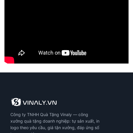
chọn
chọ
có
có
thể
thể
được
đượ
chọn
chọ
trên
trê
trang
tra
sản
sản
phẩm
ph
Công ty TNHH Quà Tặng Vinaly — công
xưởng quà tặng doanh nghiệp: tự sản xuất, in
logo theo yêu cầu, giá tận xưởng, đáp ứng số