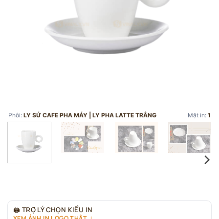
Phôi:
LY SỨ CAFE PHA MÁY | LY PHA LATTE TRẮNG
Mặt in:
1
🖨
TRỢ LÝ CHỌN KIỂU IN
XEM ẢNH IN LOGO THẬT ↓