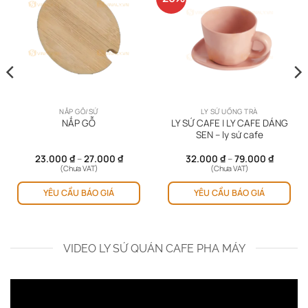
NẮP GỖ/SỨ
LY SỨ UỐNG TRÀ
LY SỨ CAFE | LY CAFE DÁNG
NẮP GỖ
SEN – ly sứ cafe
Khoảng
Khoảng
23.000
₫
–
27.000
₫
32.000
₫
–
79.000
₫
giá:
giá:
(Chưa VAT)
(Chưa VAT)
từ
từ
Sản
Sản
23.000 ₫
32.000 
YÊU CẦU BÁO GIÁ
YÊU CẦU BÁO GIÁ
phẩm
ph
đến
đến
27.000 ₫
79.000 
này
này
có
có
nhiều
nhi
VIDEO LY SỨ QUÁN CAFE PHA MÁY
biến
biế
thể.
thể.
Các
Cá
tùy
tùy