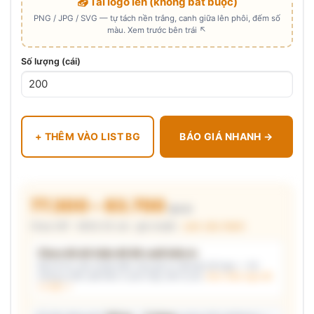
📤 Tải logo lên (không bắt buộc)
PNG / JPG / SVG — tự tách nền trắng, canh giữa lên phôi, đếm số
màu. Xem trước bên trái ↖
Số lượng (cái)
+ THÊM VÀO LIST BG
BÁO GIÁ NHANH →
77.300 – 83.700
₫/cái
Chưa VAT · MOQ 50 cái · giá chuẩn ·
xem cấu thành
Chưa đủ dữ kiện để đề xuất kiểu in
Mô tả nhu cầu (hoặc bấm chip gợi ý) và/hoặc tải logo — hệ
thống tự đề xuất kiểu in phù hợp, kèm lý do.
Xem mẫu logo đã
in thật →