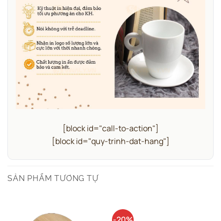
[block id="call-to-action"]
[block id="quy-trinh-dat-hang"]
SẢN PHẨM TƯƠNG TỰ
-20%