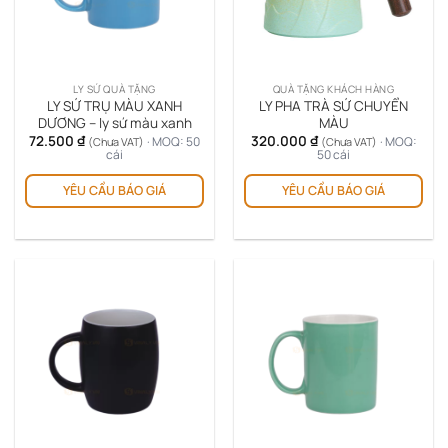
thể
đượ
chọ
trê
LY SỨ QUÀ TẶNG
QUÀ TẶNG KHÁCH HÀNG
tra
LY SỨ TRỤ MÀU XANH
LY PHA TRÀ SỨ CHUYỂN
sản
DƯƠNG – ly sứ màu xanh
MÀU
72.500
₫
320.000
₫
ph
· MOQ: 50
· MOQ:
(Chưa VAT)
(Chưa VAT)
cái
50 cái
Sản
YÊU CẦU BÁO GIÁ
YÊU CẦU BÁO GIÁ
phẩm
này
có
nhiều
biến
thể.
Các
tùy
chọn
có
thể
được
chọn