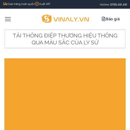
Bỏ
Giao hàng toàn quốc
Xuất VAT
Hotline:
0705.451.451
qua
nội
Báo giá
dung
TẢI THÔNG ĐIỆP THƯƠNG HIỆU THÔNG
QUA MÀU SẮC CỦA LY SỨ