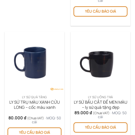
cái
Sản
YÊU CẦU BÁO GIÁ
ph
này
có
nhi
biế
thể.
Cá
tùy
chọ
có
thể
đượ
chọ
trê
LY SỨ QUÀ TẶNG
LY SỨ UỐNG TRÀ
tra
LY SỨ TRỤ MÀU XANH CỬU
LY SỨ BẦU CẮT ĐẾ MEN MÀU
sản
LONG – cốc màu xanh
– ly sứ quà tặng đẹp
89.000
₫
ph
· MOQ: 50
(Chưa VAT)
cái
80.000
₫
· MOQ: 50
(Chưa VAT)
Sản
cái
YÊU CẦU BÁO GIÁ
ph
YÊU CẦU BÁO GIÁ
này