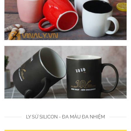
LY SỨ SILICON - ĐA MÀU ĐA NHIỆM