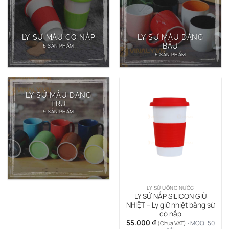
LY SỨ MÀU CÓ NẮP
LY SỨ MÀU DÁNG
BẦU
6 SẢN PHẨM
5 SẢN PHẨM
LY SỨ MÀU DÁNG
TRỤ
9 SẢN PHẨM
LY SỨ UỐNG NƯỚC
LY SỨ NẮP SILICON GIỮ
NHIỆT – Ly giữ nhiệt bằng sứ
có nắp
55.000
₫
· MOQ: 50
(Chưa VAT)