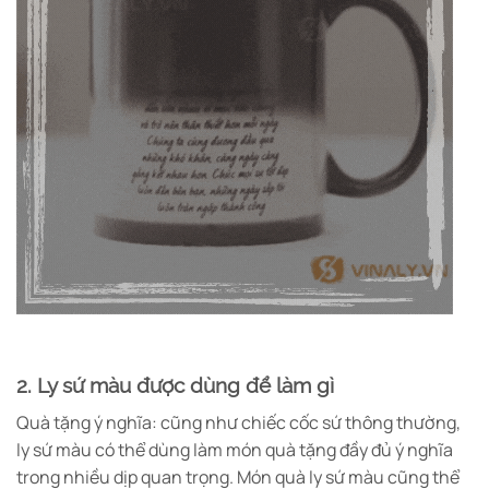
2. Ly sứ màu được dùng để làm gì
Quà tặng ý nghĩa: cũng như chiếc cốc sứ thông thường,
ly sứ màu có thể dùng làm món quà tặng đầy đủ ý nghĩa
trong nhiều dịp quan trọng. Món quà ly sứ màu cũng thể