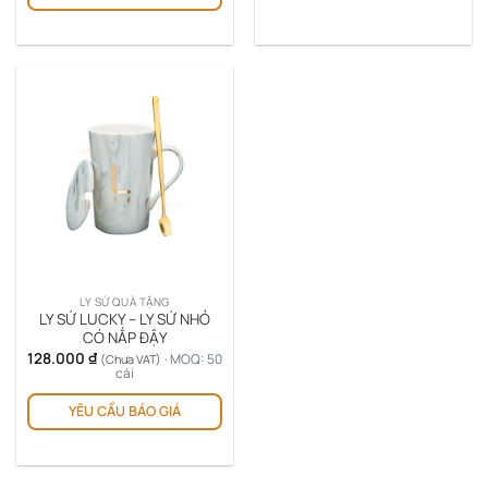
LY SỨ QUÀ TẶNG
LY SỨ LUCKY – LY SỨ NHỎ
CÓ NẮP ĐẬY
128.000
₫
· MOQ: 50
(Chưa VAT)
cái
YÊU CẦU BÁO GIÁ