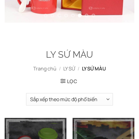
LY SỨ MÀU
Trang chủ
/
LY SỨ
/
LY SỨ MÀU
LỌC