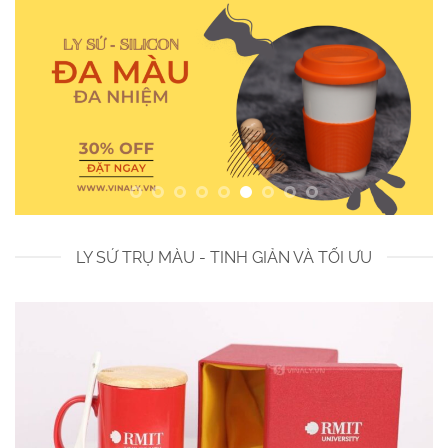
LY SỨ TRỤ MÀU - TINH GIẢN VÀ TỐI ƯU