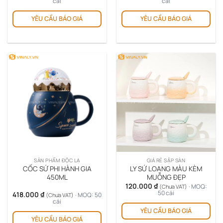
cái
cái
YÊU CẦU BÁO GIÁ
YÊU CẦU BÁO GIÁ
SẢN PHẨM ĐỘC LẠ
GIÁ RẺ SẬP SÀN
CỐC SỨ PHI HÀNH GIA
LY SỨ LOANG MÀU KÈM
450ML
MUỖNG ĐẸP
120.000
₫
· MOQ:
(Chưa VAT)
50 cái
418.000
₫
· MOQ: 50
(Chưa VAT)
cái
YÊU CẦU BÁO GIÁ
YÊU CẦU BÁO GIÁ