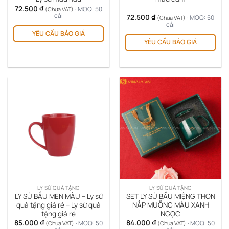
72.500
₫
phẩm
ph
· MOQ: 50
(Chưa VAT)
cái
72.500
₫
· MOQ: 50
(Chưa VAT)
Sản
cái
Sản
YÊU CẦU BÁO GIÁ
phẩm
YÊU CẦU BÁO GIÁ
ph
này
này
có
có
nhiều
nhi
biến
biế
thể.
thể.
Các
Cá
tùy
tùy
chọn
chọ
có
có
thể
thể
được
đượ
chọn
chọ
trên
trê
trang
LY SỨ QUÀ TẶNG
LY SỨ QUÀ TẶNG
tra
sản
LY SỨ BẦU MEN MÀU – Ly sứ
SET LY SỨ BẦU MIỆNG THON
sản
quà tặng giá rẻ – Ly sứ quà
NẮP MUỖNG MÀU XANH
phẩm
tặng giá rẻ
NGỌC
ph
85.000
₫
84.000
₫
· MOQ: 50
· MOQ: 50
(Chưa VAT)
(Chưa VAT)