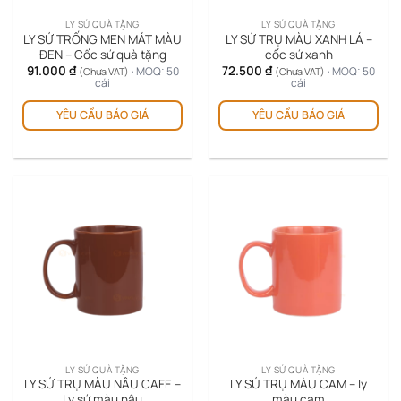
trên
LY SỨ QUÀ TẶNG
LY SỨ QUÀ TẶNG
trang
LY SỨ TRỐNG MEN MÁT MÀU
LY SỨ TRỤ MÀU XANH LÁ –
sản
ĐEN – Cốc sứ quà tặng
cốc sứ xanh
91.000
₫
72.500
₫
phẩm
· MOQ: 50
· MOQ: 50
(Chưa VAT)
(Chưa VAT)
cái
cái
Sản
Sản
YÊU CẦU BÁO GIÁ
YÊU CẦU BÁO GIÁ
phẩm
ph
này
này
có
có
nhiều
nhi
biến
biế
thể.
thể.
Các
Cá
tùy
tùy
chọn
chọ
có
có
thể
thể
được
đượ
chọn
chọ
trên
trê
LY SỨ QUÀ TẶNG
LY SỨ QUÀ TẶNG
trang
tra
LY SỨ TRỤ MÀU NÂU CAFE –
LY SỨ TRỤ MÀU CAM – ly
sản
sản
Ly sứ màu nâu
màu cam