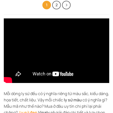
1
2
Mỗi dòng ly sứ đều có ý nghĩa riêng từ màu sắc, kiểu dáng,
họa tiết, chất liệu. Vậy mỗi chiếc
ly sứ màu
có ý nghĩa gì?
Mẫu mã như thế nào? Mua ở đâu uy tín chi phí lại phải
chăng?.
Ly sứ đẹp
Vinaly
sẽ giải đáp chi tiết và lựa chọn