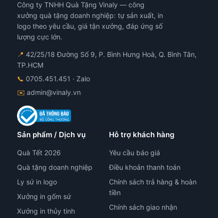
Công ty TNHH Quà Tặng Vinaly — công
thể
đượ
xưởng quà tặng doanh nghiệp: tự sản xuất, in
chọ
logo theo yêu cầu, giá tận xưởng, đáp ứng số
trê
lượng cực lớn.
tra
📍
42/25/18 Đường Số 9, P. Bình Hưng Hoà, Q. Bình Tân,
sản
TP.HCM
ph
📞
0705.451.451
· Zalo
✉️
admin@vinaly.vn
Sản phẩm / Dịch vụ
Hỗ trợ khách hàng
Quà Tết 2026
Yêu cầu báo giá
Quà tặng doanh nghiệp
Điều khoản thanh toán
Ly sứ in logo
Chính sách trả hàng & hoàn
tiền
Xưởng in gốm sứ
Chính sách giao nhận
Xưởng in thủy tinh