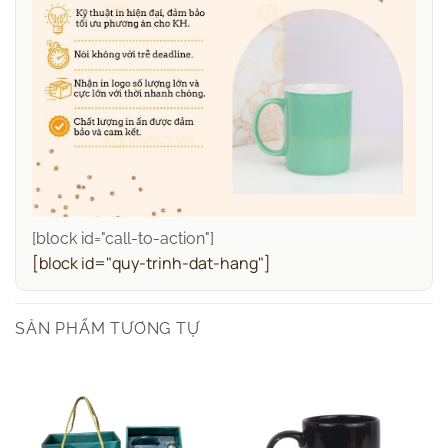
[block id="call-to-action"]
[block id="quy-trinh-dat-hang"]
SẢN PHẨM TƯƠNG TỰ