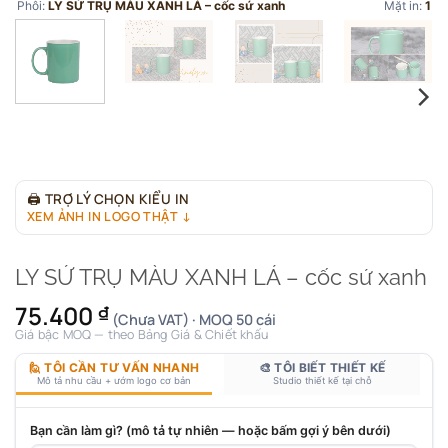
Phôi:
LY SỨ TRỤ MÀU XANH LÁ – cốc sứ xanh
Mặt in:
1
🖨
TRỢ LÝ CHỌN KIỂU IN
XEM ẢNH IN LOGO THẬT ↓
LY SỨ TRỤ MÀU XANH LÁ – cốc sứ xanh
75.400
₫
(Chưa VAT) · MOQ 50 cái
Giá bậc MOQ — theo Bảng Giá & Chiết khấu
🙋 TÔI CẦN TƯ VẤN NHANH
🎨 TÔI BIẾT THIẾT KẾ
Mô tả nhu cầu + ướm logo cơ bản
Studio thiết kế tại chỗ
Bạn cần làm gì? (mô tả tự nhiên — hoặc bấm gợi ý bên dưới)