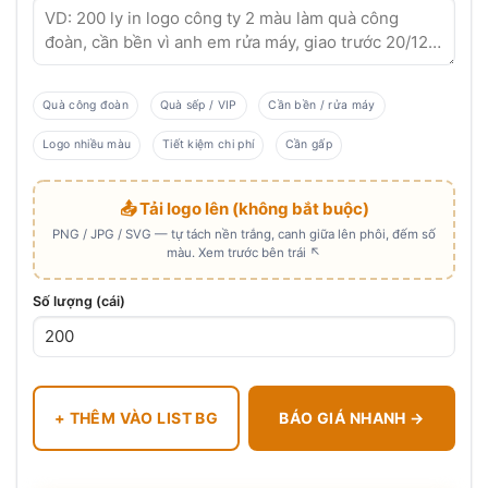
Quà công đoàn
Quà sếp / VIP
Cần bền / rửa máy
Logo nhiều màu
Tiết kiệm chi phí
Cần gấp
📤 Tải logo lên (không bắt buộc)
PNG / JPG / SVG — tự tách nền trắng, canh giữa lên phôi, đếm số
màu. Xem trước bên trái ↖
Số lượng (cái)
+ THÊM VÀO LIST BG
BÁO GIÁ NHANH →