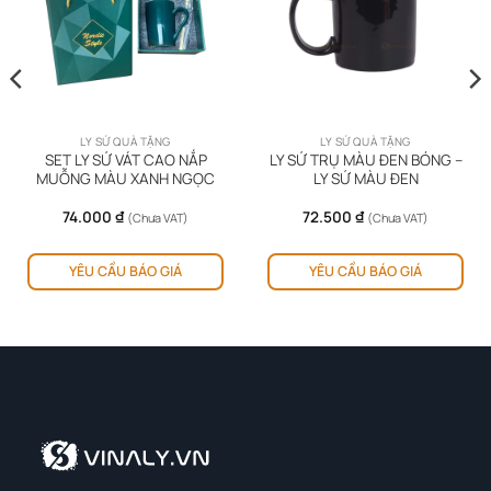
LY SỨ QUÀ TẶNG
LY SỨ QUÀ TẶNG
SET LY SỨ VÁT CAO NẮP
LY SỨ TRỤ MÀU ĐEN BÓNG –
MUỖNG MÀU XANH NGỌC
LY SỨ MÀU ĐEN
74.000
₫
72.500
₫
(Chưa VAT)
(Chưa VAT)
Sản
YÊU CẦU BÁO GIÁ
YÊU CẦU BÁO GIÁ
ph
này
có
nhi
biế
thể.
Cá
tùy
chọ
có