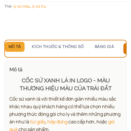
bảng giá.
Thẻ:
ly sứ màu
,
ly sứ trụ
Chỉ hỏi
1 lần duy nhất
, các sản phẩm sau tự mở.
MÔ TẢ
KÍCH THƯỚC & THÔNG SỐ
BẢNG GIÁ
B
Mô tả
CỐC SỨ XANH LÁ IN LOGO - MÀU
THƯƠNG HIỆU MÀU CỦA TRÁI ĐẤT
Cốc sứ xanh lá với thiết kế đơn giản nhiều màu sắc
khác nhau quý khách hàng có thể lựa chọn nhiều
phương thức đóng gói cho ly và thêm những phương
án như là
túi giấy
,
hộp đựng
cao cấp hơn, hoặc
gói
quà
cho sản phẩm.