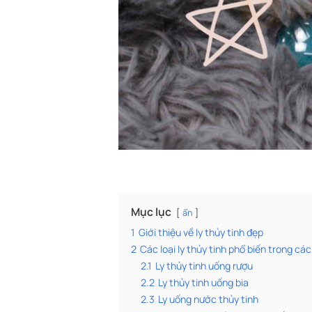
Mục lục
ẩn
1
Giới thiệu về ly thủy tinh đẹp
2
Các loại ly thủy tinh phổ biến trong các
2.1
Ly thủy tinh uống rượu
2.2
Ly thủy tinh uống bia
2.3
Ly uống nước thủy tinh