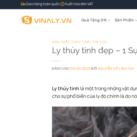
Bỏ
Giao hàng toàn quốc
Xuất hóa đơn VAT
qua
nội
Quà Tặng DN
Sản Phẩm
dung
SẢN XUẤT THỦY TINH
,
TIN TỨC
Ly thủy tinh đẹp – 1 S
ĐĂNG VÀO
06/04/2023
BỞI
NGUYỄN VÕ LINH CHI
Ly thủy tinh
là một trong những vật dụn
cho sự phổ biến của ly đó chính là do 