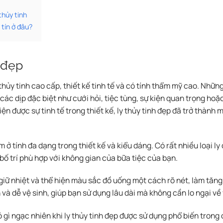
thủy tinh
 tín ở đâu?
h đẹp
thủy tinh cao cấp, thiết kế tinh tế và có tính thẩm mỹ cao. Nhữn
ác dịp đặc biệt như cưới hỏi, tiệc tùng, sự kiện quan trọng hoặc 
ện được sự tinh tế trong thiết kế, ly thủy tinh đẹp đã trở thành
 ở tính đa dạng trong thiết kế và kiểu dáng. Có rất nhiều loại l
bố trí phù hợp với không gian của bữa tiệc của bạn.
iữ nhiệt và thể hiện màu sắc đồ uống một cách rõ nét, làm tăn
 và dễ vệ sinh, giúp bạn sử dụng lâu dài mà không cần lo ngại về
 gì ngạc nhiên khi ly thủy tinh đẹp được sử dụng phổ biến trong 