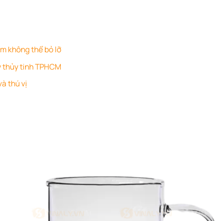
ểm không thể bỏ lỡ
ly thủy tinh TPHCM
và thú vị