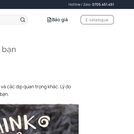
Hotline / Zalo:
0705.451.451
Báo giá
E-catalogue
a bạn
 và các dịp quan trọng khác. Lý do
 bạn.