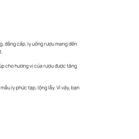
ng, đẳng cấp, ly uống rượu mang đến
t.
iúp cho hương vị của rượu được tăng
ẫu ly phức tạp, lộng lẫy. Vì vậy, bạn