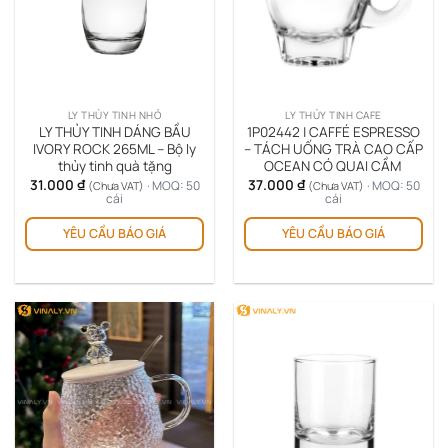
LY THỦY TINH NHỎ
LY THỦY TINH CAFE
LY THỦY TINH DÁNG BẦU
1P02442 | CAFFÉ ESPRESSO
IVORY ROCK 265ML – Bộ ly
– TÁCH UỐNG TRÀ CAO CẤP
thủy tinh quà tặng
OCEAN CÓ QUAI CẦM
31.000
₫
37.000
₫
· MOQ: 50
· MOQ: 50
(Chưa VAT)
(Chưa VAT)
cái
cái
YÊU CẦU BÁO GIÁ
YÊU CẦU BÁO GIÁ