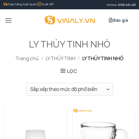
Bỏ
Giao hàng toàn quốc
Xuất VAT
Hotline:
0705.451.451
qua
nội
Báo giá
dung
LY THỦY TINH NHỎ
Trang chủ
/
LY THỦY TINH
/
LY THỦY TINH NHỎ
LỌC