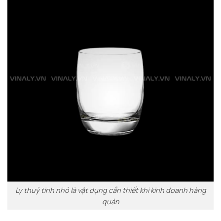
Ly thuỷ tinh nhỏ là vật dụng cần thiết khi kinh doanh hàng
quán