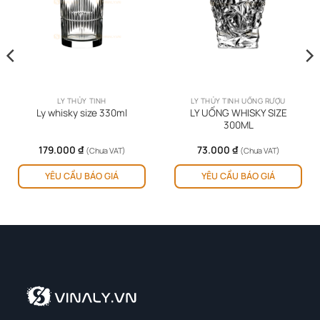
LY THỦY TINH
LY THỦY TINH UỐNG RƯỢU
LY UỐNG WHISKY SIZE
Ly whisky size 330ml
300ML
179.000
₫
73.000
₫
(Chưa VAT)
(Chưa VAT)
YÊU CẦU BÁO GIÁ
YÊU CẦU BÁO GIÁ