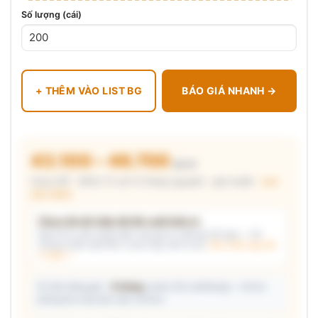
Số lượng (cái)
+ THÊM VÀO LIST BG
BÁO GIÁ NHANH →
43.100 – 46.700
₫/cái
Chưa VAT · MOQ 72 cái (3 thùng nguyên) · giá chuẩn ·
xem
cấu thành
Chưa đủ dữ kiện để đề xuất kiểu in
Mô tả nhu cầu (hoặc bấm chip gợi ý) và/hoặc tải logo — hệ
thống tự đề xuất kiểu in phù hợp, kèm lý do.
Xem mẫu logo đã
in thật →
📦 Ước đóng gói: ~
9 thùng
carton (24 cái/thùng) — hỗ trợ
phòng thu mua làm việc với kho.