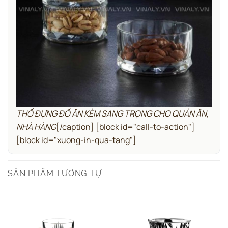
THỐ ĐỰNG ĐỒ ĂN KÈM SANG TRỌNG CHO QUÁN ĂN,
NHÀ HÀNG
[/caption]
[block id="call-to-action"]
[block id="xuong-in-qua-tang"]
SẢN PHẨM TƯƠNG TỰ