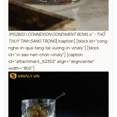
1P02820 | CONNEXION CONDIMENT BOWL 4" - THỐ
THUỶ TINH SANG TRỌNG
[/caption]
[block id="cong-
nghe-in-qua-tang-tai-xuong-in-vinaly"]
[block
id="vi-sao-nen-chon-vinaly"]
[caption
id="attachment_62302" align="aligncenter"
width="800"]