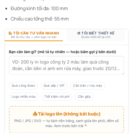
Đường kính tối đa: 100 mm
Chiều cao tổng thể: 55 mm
🙋 TÔI CẦN TƯ VẤN NHANH
🎨 TÔI BIẾT THIẾT KẾ
Mô tả nhu cầu + ướm logo cơ bản
Studio thiết kế tại chỗ
Bạn cần làm gì? (mô tả tự nhiên — hoặc bấm gợi ý bên dưới)
Quà công đoàn
Quà sếp / VIP
Cần bền / rửa máy
Logo nhiều màu
Tiết kiệm chi phí
Cần gấp
📤 Tải logo lên (không bắt buộc)
PNG / JPG / SVG — tự tách nền trắng, canh giữa lên phôi, đếm số
màu. Xem trước bên trái ↖