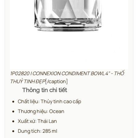
1P02820 | CONNEXION CONDIMENT BOWL 4" - THỐ
THUỶ TINH ĐẸP
[/caption]
Thông tin chi tiết
Chất liệu: Thủy tinh cao cấp
Thương hiệu: Ocean
Xuất xứ: Thái Lan
Dung tích: 285 ml