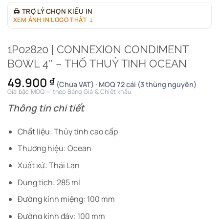
🖨
TRỢ LÝ CHỌN KIỂU IN
XEM ẢNH IN LOGO THẬT ↓
1P02820 | CONNEXION CONDIMENT
BOWL 4″ – THỐ THUỶ TINH OCEAN
49.900
₫
(Chưa VAT) · MOQ 72 cái (3 thùng nguyên)
Giá bậc MOQ — theo Bảng Giá & Chiết khấu
Thông tin chi tiết
Chất liệu: Thủy tinh cao cấp
Thương hiệu: Ocean
Xuất xứ: Thái Lan
Dung tích: 285 ml
Đường kính miệng: 100 mm
Đường kính đáy: 100 mm