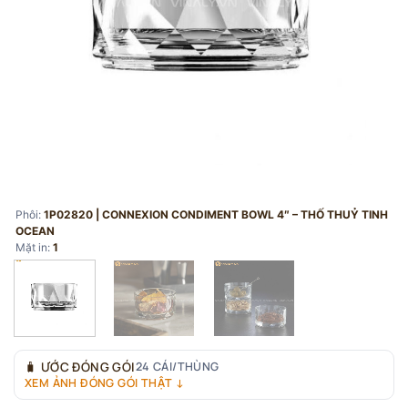
Phôi:
1P02820 | CONNEXION CONDIMENT BOWL 4″ – THỐ THUỶ TINH
OCEAN
Mặt in:
1
🧳
ƯỚC ĐÓNG GÓI
24 CÁI/THÙNG
XEM ẢNH ĐÓNG GÓI THẬT ↓