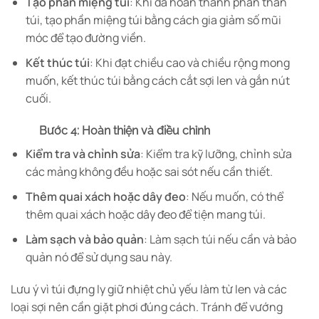
Tạo phần miệng túi
: Khi đã hoàn thành phần thân
túi, tạo phần miệng túi bằng cách gia giảm số mũi
móc để tạo đường viền.
Kết thúc túi
: Khi đạt chiều cao và chiều rộng mong
muốn, kết thúc túi bằng cách cắt sợi len và gắn nút
cuối.
Bước 4: Hoàn thiện và điều chỉnh
Kiểm tra và chỉnh sửa
: Kiểm tra kỹ lưỡng, chỉnh sửa
các mảng không đều hoặc sai sót nếu cần thiết.
Thêm quai xách hoặc dây đeo
: Nếu muốn, có thể
thêm quai xách hoặc dây đeo để tiện mang túi.
Làm sạch và bảo quản
: Làm sạch túi nếu cần và bảo
quản nó để sử dụng sau này.
Lưu ý vì túi đựng ly giữ nhiệt chủ yếu làm từ len và các
loại sợi nên cần giặt phơi đúng cách. Tránh để vướng