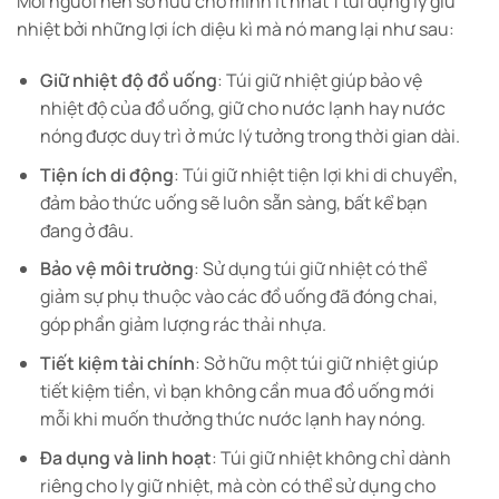
Mỗi người nên sở hữu cho mình ít nhất 1 túi đựng ly giữ
nhiệt bởi những lợi ích diệu kì mà nó mang lại như sau:
Giữ nhiệt độ đồ uống
: Túi giữ nhiệt giúp bảo vệ
nhiệt độ của đồ uống, giữ cho nước lạnh hay nước
nóng được duy trì ở mức lý tưởng trong thời gian dài.
Tiện ích di động
: Túi giữ nhiệt tiện lợi khi di chuyển,
đảm bảo thức uống sẽ luôn sẵn sàng, bất kể bạn
đang ở đâu.
Bảo vệ môi trường
: Sử dụng túi giữ nhiệt có thể
giảm sự phụ thuộc vào các đồ uống đã đóng chai,
góp phần giảm lượng rác thải nhựa.
Tiết kiệm tài chính
: Sở hữu một túi giữ nhiệt giúp
tiết kiệm tiền, vì bạn không cần mua đồ uống mới
mỗi khi muốn thưởng thức nước lạnh hay nóng.
Đa dụng và linh hoạt
: Túi giữ nhiệt không chỉ dành
riêng cho ly giữ nhiệt, mà còn có thể sử dụng cho