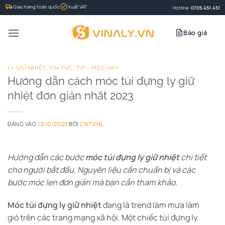
Bỏ
Giao hàng toàn quốc
Xuất VAT
Hotline:
0705.451.451
qua
nội
Báo giá
dung
LY GIỮ NHIỆT
,
TIN TỨC
,
TIP - MẸO HAY
Hướng dẫn cách móc túi đựng ly giữ
nhiệt đơn giản nhất 2023
ĐĂNG VÀO
13/10/2023
BỞI
CNTVNL
Hướng dẫn các bước
móc túi đựng ly giữ nhiệt
chi tiết
cho người bắt đầu. Nguyên liệu cần chuẩn bị và các
bước móc len đơn giản mà bạn cần tham khảo.
Móc túi đựng ly giữ nhiệt
đang là trend làm mưa làm
gió trên các trang mạng xã hội. Một chiếc túi đựng ly