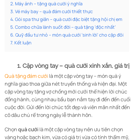
2. Máy ảnh – tặng quà cưới ý nghĩa
3. Vé máy bay – quà đám cưới thiết thực
4. Gói spa thư giãn – quà cưới đặc biệt tặng hội chị em
5. Combo chữa lành suốt đời – quà tặng ‘độc nhất’
6. Quỹ đầu tư nhỏ – món quà cưới ‘sinh lời’ cho cặp đôi
7. Kết luận
1. Cặp vòng tay – quà cưới xinh xắn, giá trị
Quà tặng đám cưới
là một cặp vòng tay – món quà ý
nghĩa giao thoa giữa nét truyền thống và hiện đại. Một
cặp vòng tay tặng vợ chồng mới cưới thể hiện lời chúc
đồng hành, cùng nhau bầu bạn nắm tay đi đến đến cuối
cuộc đời. Gửi đến lời chúc tốt đẹp và viên mãn nhất đến
cô dâu chú rể trong ngày lễ thành hôn.
Chọn
quà cưới
là một cặp vòng tay nên ưu tiên chọn
vàng hoặc bạch kim, vừa có giá trị vừa có tính thẩm mỹ,