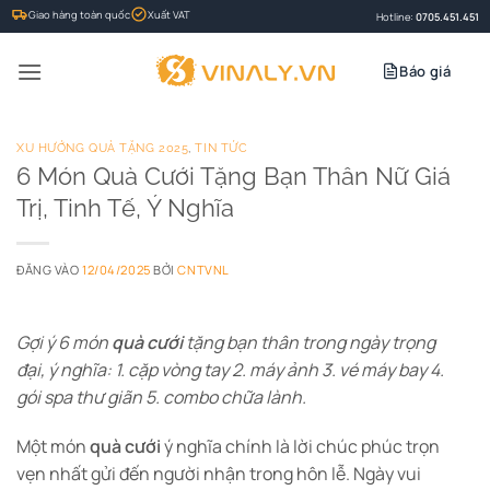
Bỏ
Giao hàng toàn quốc
Xuất VAT
Hotline:
0705.451.451
qua
nội
Báo giá
dung
XU HƯỚNG QUÀ TẶNG 2025
,
TIN TỨC
6 Món Quà Cưới Tặng Bạn Thân Nữ Giá
Trị, Tinh Tế, Ý Nghĩa
ĐĂNG VÀO
12/04/2025
BỞI
CNTVNL
Gợi ý 6 món
quà cưới
tặng bạn thân trong ngày trọng
đại, ý nghĩa: 1. cặp vòng tay 2. máy ảnh 3. vé máy bay 4.
gói spa thư giãn 5. combo chữa lành.
Một món
quà cưới
ý nghĩa chính là lời chúc phúc trọn
vẹn nhất gửi đến người nhận trong hôn lễ. Ngày vui