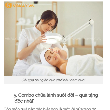
Gói spa thư giãn cực chill hậu đám cưới
5. Combo chữa lành suốt đời – quà tặng
‘độc nhất’
Còn món quà nào đặc biệt hơn là một lời hứa trọn đời