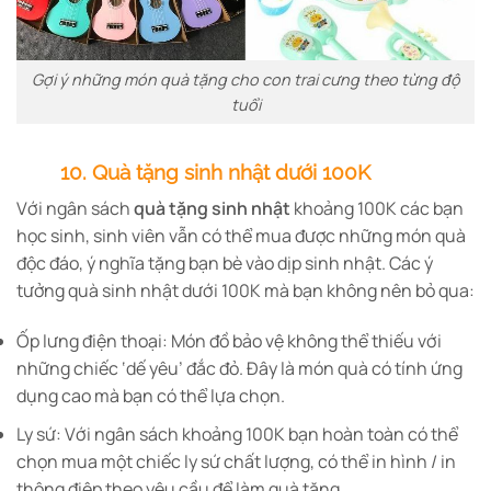
Gợi ý những món quà tặng cho con trai cưng theo từng độ
tuổi
10. Quà tặng sinh nhật dưới 100K
Với ngân sách
quà tặng sinh nhật
khoảng 100K các bạn
học sinh, sinh viên vẫn có thể mua được những món quà
độc đáo, ý nghĩa tặng bạn bè vào dịp sinh nhật. Các ý
tưởng quà sinh nhật dưới 100K mà bạn không nên bỏ qua:
Ốp lưng điện thoại: Món đồ bảo vệ không thể thiếu với
những chiếc ‘dế yêu’ đắc đỏ. Đây là món quà có tính ứng
dụng cao mà bạn có thể lựa chọn.
Ly sứ: Với ngân sách khoảng 100K bạn hoàn toàn có thể
chọn mua một chiếc ly sứ chất lượng, có thể in hình / in
thông điệp theo yêu cầu để làm quà tặng.