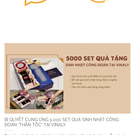
BÍ QUYẾT CUNG ỨNG 5.000 SET QUÀ SINH NHẬT CÔNG
ĐOÀN “THẦN TỐC” TẠI VINALY