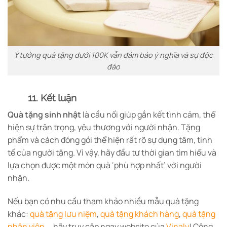
Ý tưởng quà tặng dưới 100K vẫn đảm bảo ý nghĩa và sự độc
đáo
11. Kết luận
Quà tặng sinh nhật
là cầu nối giúp gắn kết tình cảm, thể
hiện sự trân trọng, yêu thương với người nhận. Tặng
phẩm và cách đóng gói thể hiện rất rõ sự dụng tâm, tinh
tế của người tặng. Vì vậy, hãy đầu tư thời gian tìm hiểu và
lựa chọn được một món quà ‘phù hợp nhất’ với người
nhận.
Nếu bạn có nhu cầu tham khảo nhiều mẫu quà tặng
khác:
quà tặng lưu niệm
,
quà tặng khách hàng
,
quà tặng
nhân viên
,… hãy truy cập ngay website của
Vinaly
! Công