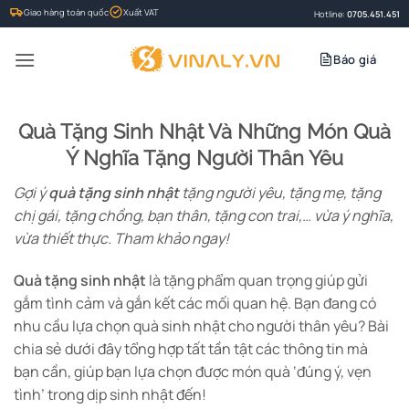
Bỏ
Giao hàng toàn quốc
Xuất VAT
Hotline:
0705.451.451
qua
nội
Báo giá
dung
Quà Tặng Sinh Nhật Và Những Món Quà
Ý Nghĩa Tặng Người Thân Yêu
Gợi ý
quà tặng sinh nhật
tặng người yêu, tặng mẹ, tặng
chị gái, tặng chồng, bạn thân, tặng con trai,… vừa ý nghĩa,
vừa thiết thực. Tham khảo ngay!
Quà tặng sinh nhật
là tặng phẩm quan trọng giúp gửi
gắm tình cảm và gắn kết các mối quan hệ. Bạn đang có
nhu cầu lựa chọn quà sinh nhật cho người thân yêu? Bài
chia sẻ dưới đây tổng hợp tất tần tật các thông tin mà
bạn cần, giúp bạn lựa chọn được món quà ‘đúng ý, vẹn
tình’ trong dịp sinh nhật đến!