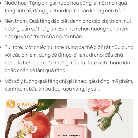
Nước hoa: Tặng chị gái nước hoa cũng là một món quà
tặng tinh tế, đúng gu phái đẹp mà bạn không nên bỏ lỡ.
Nến thơm: Quà tặng đặc biệt dành cho các chị thích mùi
hương, cần sự thư giãn. Bạn nên chọn hương nến thơm
hợp gu và sở thích của người nhận.
Túi tote: Một chiếc túi tote ‘đựng cả thế giới’ rất hữu dụng
với các chị em, dùng để đi học, đi làm, đi chơi đều phù
hợp. Ưu tiên chọn lựa những mẫu túi tote kích thước lớn,
chắc chắn để làm quà tặng.
Một số ý tưởng quà tặng chị gái khác: gấu bông, mỹ phẩm,
bánh kem, bữa ăn buffet, rượu vang, ly sứ,…