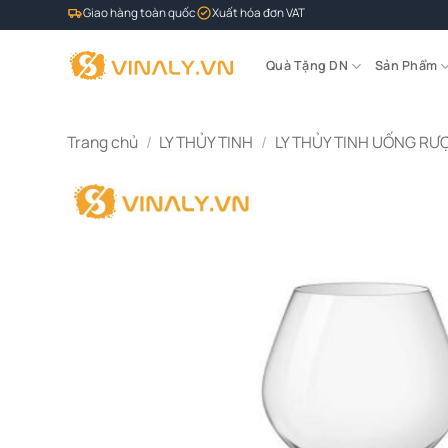
Bỏ
Giao hàng toàn quốc
Xuất hóa đơn VAT
qua
nội
Quà Tặng DN
Sản Phẩm
dung
Trang chủ
/
LY THỦY TINH
/
LY THỦY TINH UỐNG RƯ