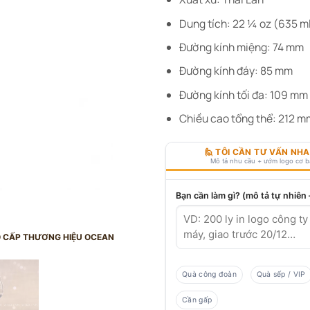
Dung tích: 22 ¼ oz (635 m
Đường kính miệng: 74 mm
Đường kính đáy: 85 mm
Đường kính tối đa: 109 mm
Chiều cao tổng thể: 212 m
🙋 TÔI CẦN TƯ VẤN NH
Mô tả nhu cầu + ướm logo cơ 
Bạn cần làm gì? (mô tả tự nhiên
O CẤP THƯƠNG HIỆU OCEAN
Quà công đoàn
Quà sếp / VIP
Cần gấp