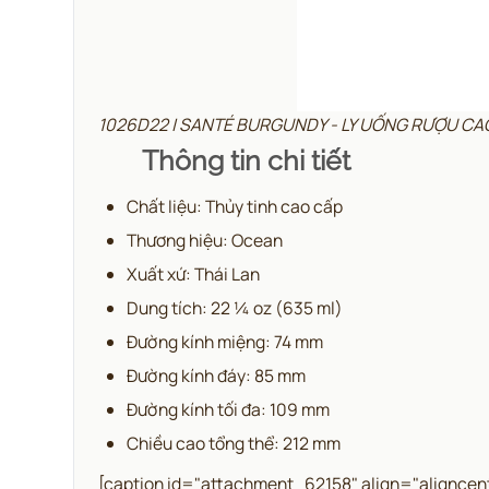
1026D22 | SANTÉ BURGUNDY - LY UỐNG RƯỢU C
Thông tin chi tiết
Chất liệu: Thủy tinh cao cấp
Thương hiệu: Ocean
Xuất xứ: Thái Lan
Dung tích: 22 ¼ oz (635 ml)
Đường kính miệng: 74 mm
Đường kính đáy: 85 mm
Đường kính tối đa: 109 mm
Chiều cao tổng thể: 212 mm
[caption id="attachment_62158" align="aligncen