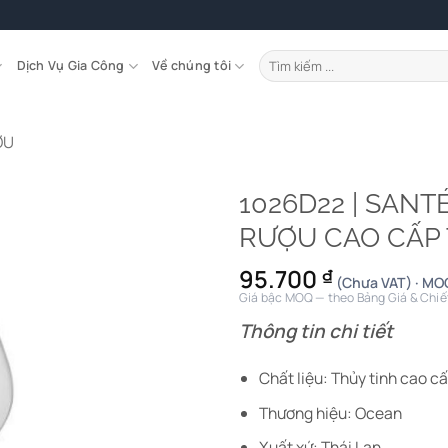
Tìm
Dịch Vụ Gia Công
Về chúng tôi
kiếm:
ỢU
1026D22 | SAN
RƯỢU CAO CẤP
95.700
₫
(Chưa VAT) · MOQ
Giá bậc MOQ — theo Bảng Giá & Chiế
Thông tin chi tiết
Chất liệu: Thủy tinh cao c
Thương hiệu: Ocean
Xuất xứ: Thái Lan