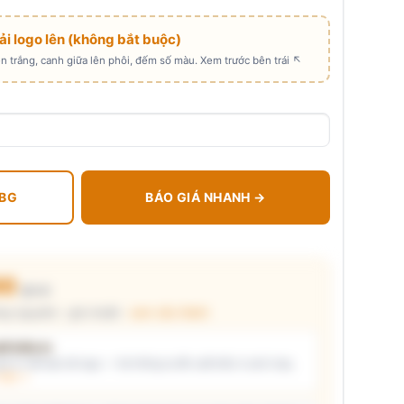
Tải logo lên (không bắt buộc)
 trắng, canh giữa lên phôi, đếm số màu. Xem trước bên trái ↖
 BG
BÁO GIÁ NHANH →
00
₫/cái
ng nguyên) · giá chuẩn ·
xem cấu thành
t kiểu in
i ý) và/hoặc tải logo — hệ thống tự đề xuất kiểu in phù hợp,
thật →