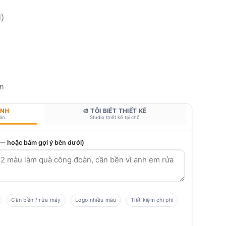
l)
m
ANH
🎨 TÔI BIẾT THIẾT KẾ
bản
Studio thiết kế tại chỗ
 — hoặc bấm gợi ý bên dưới)
Cần bền / rửa máy
Logo nhiều màu
Tiết kiệm chi phí