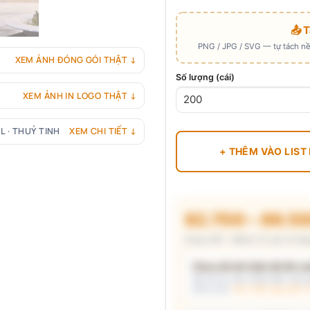
📤 
PNG / JPG / SVG — tự tách nền
XEM ẢNH ĐÓNG GÓI THẬT ↓
Số lượng (cái)
XEM ẢNH IN LOGO THẬT ↓
L · THUỶ TINH
XEM CHI TIẾT ↓
+ THÊM VÀO LIST
82.700 – 89.5
Chưa VAT · MOQ 72 cái (3 thù
Chưa đủ dữ kiện để đề xuấ
Mô tả nhu cầu (hoặc bấm chip gợ
kèm lý do.
Xem mẫu logo đã in 