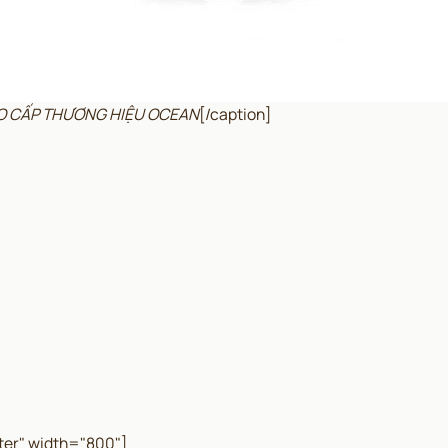
AO CẤP THƯƠNG HIỆU OCEAN
[/caption]
ter" width="800"]