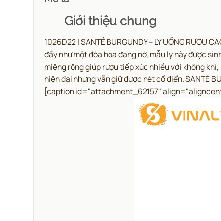
Giới thiệu chung
1026D22 | SANTÉ BURGUNDY – LY UỐNG RƯỢU CAO CẤ
đầy như một đóa hoa đang nở, mẫu ly này được sinh
miệng rộng giúp rượu tiếp xúc nhiều với không khí,
hiện đại nhưng vẫn giữ được nét cổ điển. SANTÉ B
[caption id="attachment_62157" align="aligncen