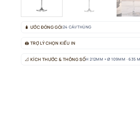
🧳
ƯỚC ĐÓNG GÓI
24 CÁI/THÙNG
🖨
TRỢ LÝ CHỌN KIỂU IN
📐
KÍCH THƯỚC & THÔNG SỐ
H 212MM × Ø 109MM · 635 M