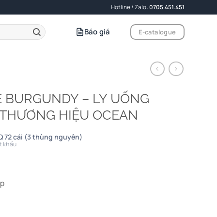
Hotline / Zalo:
0705.451.451
Báo giá
E-catalogue
TÉ BURGUNDY – LY UỐNG
 THƯƠNG HIỆU OCEAN
 72 cái (3 thùng nguyên)
t khấu
ấp