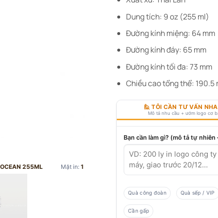
Dung tích: 9 oz (255 ml)
Đường kính miệng: 64 mm
Đường kính đáy: 65 mm
Đường kính tối đa: 73 mm
Chiều cao tổng thể: 190.5
🙋 TÔI CẦN TƯ VẤN NH
Mô tả nhu cầu + ướm logo cơ 
Bạn cần làm gì? (mô tả tự nhiên
Ỏ OCEAN 255ML
Mặt in:
1
Quà công đoàn
Quà sếp / VIP
Cần gấp