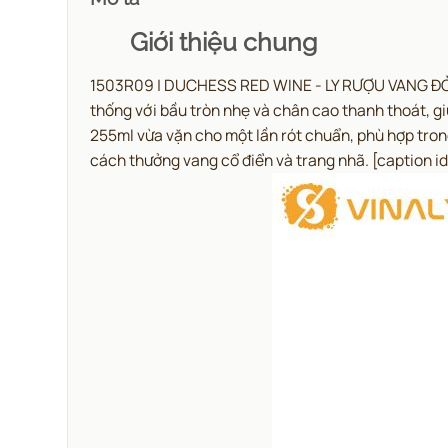
Giới thiệu chung
1503R09 | DUCHESS RED WINE - LY RƯỢU VANG ĐỎ 
thống với bầu tròn nhẹ và chân cao thanh thoát, g
255ml vừa vặn cho một lần rót chuẩn, phù hợp tron
cách thưởng vang cổ điển và trang nhã.
[caption i