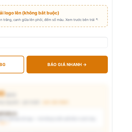
Tải logo lên (không bắt buộc)
 trắng, canh giữa lên phôi, đếm số màu. Xem trước bên trái ↖
 BG
BÁO GIÁ NHANH →
00
₫/cái
ng nguyên) · giá chuẩn ·
xem cấu thành
t kiểu in
i ý) và/hoặc tải logo — hệ thống tự đề xuất kiểu in phù hợp,
thật →