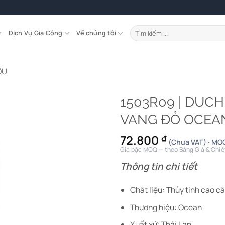
Tìm
Dịch Vụ Gia Công
Về chúng tôi
kiếm:
ỢU
1503R09 | DUCH
VANG ĐỎ OCEA
72.800
₫
(Chưa VAT) · MOQ
Giá bậc MOQ — theo Bảng Giá & Chiế
Thông tin chi tiết
Chất liệu: Thủy tinh cao c
Thương hiệu: Ocean
Xuất xứ: Thái Lan