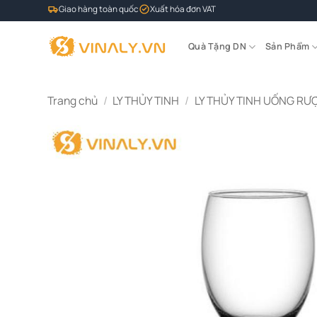
Bỏ
Giao hàng toàn quốc
Xuất hóa đơn VAT
qua
nội
Quà Tặng DN
Sản Phẩm
dung
Trang chủ
/
LY THỦY TINH
/
LY THỦY TINH UỐNG RƯ