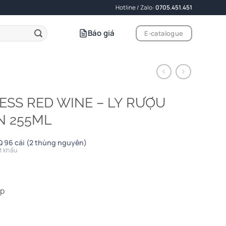
Hotline / Zalo:
0705.451.451
Báo giá
E-catalogue
ESS RED WINE – LY RƯỢU
N 255ML
 96 cái (2 thùng nguyên)
t khấu
ấp