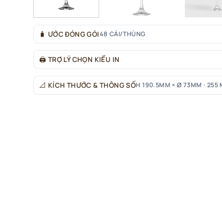
🧳
ƯỚC ĐÓNG GÓI
48 CÁI/THÙNG
🖨
TRỢ LÝ CHỌN KIỂU IN
📐
KÍCH THƯỚC & THÔNG SỐ
H 190.5MM × Ø 73MM · 255 