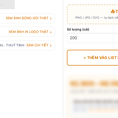
📤 
PNG / JPG / SVG — tự tách nền
XEM ẢNH ĐÓNG GÓI THẬT ↓
Số lượng (cái)
XEM ẢNH IN LOGO THẬT ↓
ML · THUỶ TINH
XEM CHI TIẾT ↓
+ THÊM VÀO LIST
62.900 – 68.1
Chưa VAT · MOQ 96 cái (2 thù
Chưa đủ dữ kiện để đề xuấ
Mô tả nhu cầu (hoặc bấm chip gợ
kèm lý do.
Xem mẫu logo đã in 