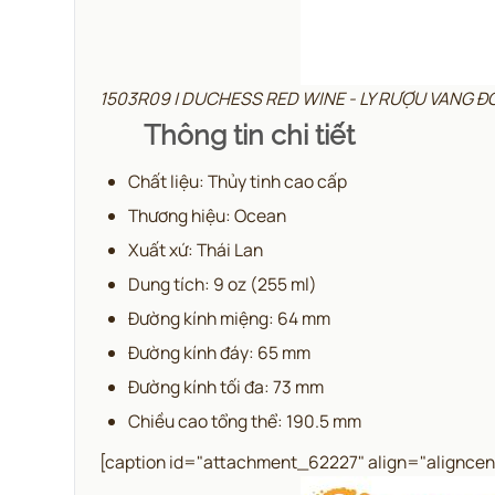
1503R09 | DUCHESS RED WINE - LY RƯỢU VANG 
Thông tin chi tiết
Chất liệu: Thủy tinh cao cấp
Thương hiệu: Ocean
Xuất xứ: Thái Lan
Dung tích: 9 oz (255 ml)
Đường kính miệng: 64 mm
Đường kính đáy: 65 mm
Đường kính tối đa: 73 mm
Chiều cao tổng thể: 190.5 mm
[caption id="attachment_62227" align="aligncen