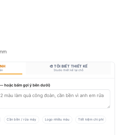
 mm
ANH
🎨 TÔI BIẾT THIẾT KẾ
bản
Studio thiết kế tại chỗ
 — hoặc bấm gợi ý bên dưới)
Cần bền / rửa máy
Logo nhiều màu
Tiết kiệm chi phí