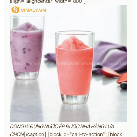
align="aligncenter" width="800"]
DÒNG LY ĐỰNG NƯỚC ÉP ĐƯỢC NHÀ HÀNG LỰA
CHỌN
[/caption]
[block id="call-to-action"]
[block