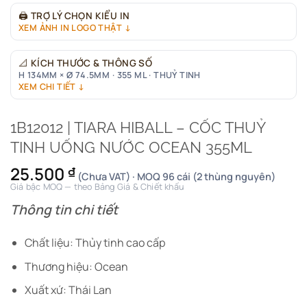
🖨
TRỢ LÝ CHỌN KIỂU IN
XEM ẢNH IN LOGO THẬT ↓
📐
KÍCH THƯỚC & THÔNG SỐ
H 134MM × Ø 74.5MM · 355 ML · THUỶ TINH
XEM CHI TIẾT ↓
1B12012 | TIARA HIBALL – CỐC THUỶ
TINH UỐNG NƯỚC OCEAN 355ML
25.500
₫
(Chưa VAT) · MOQ 96 cái (2 thùng nguyên)
Giá bậc MOQ — theo Bảng Giá & Chiết khấu
Thông tin chi tiết
Chất liệu: Thủy tinh cao cấp
Thương hiệu: Ocean
Xuất xứ: Thái Lan