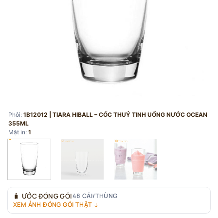
Phôi:
1B12012 | TIARA HIBALL – CỐC THUỶ TINH UỐNG NƯỚC OCEAN
355ML
Mặt in:
1
🧳
ƯỚC ĐÓNG GÓI
48 CÁI/THÙNG
XEM ẢNH ĐÓNG GÓI THẬT ↓