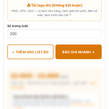
📤 Tải logo lên (không bắt buộc)
PNG / JPG / SVG — tự tách nền trắng, canh giữa lên phôi, đếm số
màu. Xem trước bên trái ↖
Số lượng (cái)
+ THÊM VÀO LIST BG
BÁO GIÁ NHANH →
22.000 – 23.800
₫/cái
Chưa VAT · MOQ 96 cái (2 thùng nguyên) · giá chuẩn ·
xem
cấu thành
Chưa đủ dữ kiện để đề xuất kiểu in
Mô tả nhu cầu (hoặc bấm chip gợi ý) và/hoặc tải logo — hệ
thống tự đề xuất kiểu in phù hợp, kèm lý do.
Xem mẫu logo đã
in thật →