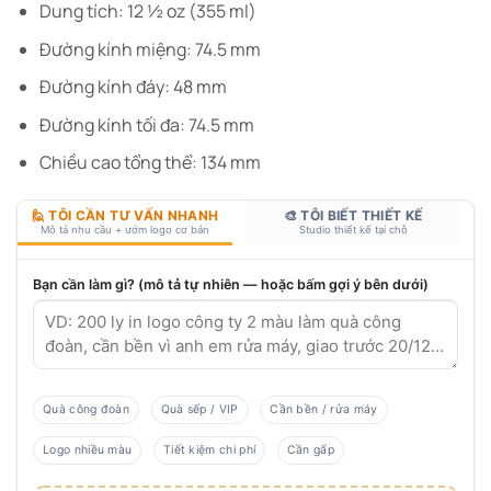
Dung tích: 12 ½ oz (355 ml)
Đường kính miệng: 74.5 mm
Đường kính đáy: 48 mm
Đường kính tối đa: 74.5 mm
Chiều cao tổng thể: 134 mm
🙋 TÔI CẦN TƯ VẤN NHANH
🎨 TÔI BIẾT THIẾT KẾ
Mô tả nhu cầu + ướm logo cơ bản
Studio thiết kế tại chỗ
Bạn cần làm gì? (mô tả tự nhiên — hoặc bấm gợi ý bên dưới)
Quà công đoàn
Quà sếp / VIP
Cần bền / rửa máy
Logo nhiều màu
Tiết kiệm chi phí
Cần gấp