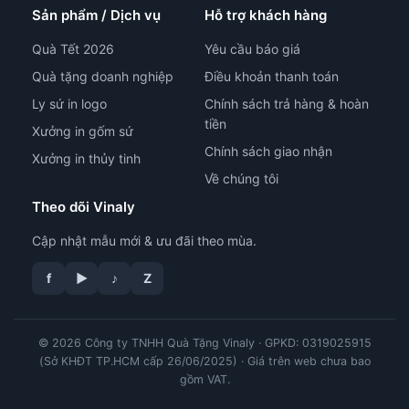
Sản phẩm / Dịch vụ
Hỗ trợ khách hàng
Quà Tết 2026
Yêu cầu báo giá
Quà tặng doanh nghiệp
Điều khoản thanh toán
Ly sứ in logo
Chính sách trả hàng & hoàn
tiền
Xưởng in gốm sứ
Chính sách giao nhận
Xưởng in thủy tinh
Về chúng tôi
Theo dõi Vinaly
Cập nhật mẫu mới & ưu đãi theo mùa.
tư vấn công nghệ in
f
▶
♪
Z
© 2026 Công ty TNHH Quà Tặng Vinaly · GPKD: 0319025915
(Sở KHĐT TP.HCM cấp 26/06/2025) · Giá trên web chưa bao
gồm VAT.