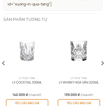
id="xuong-in-qua-tang"]
SẢN PHẨM TƯƠNG TỰ
LY THỦY TINH
LY THỦY TINH
LY COCKTAIL 300ML
LY WHISKY HOA VĂN 320ML
142.000
₫
139.000
₫
(Chưa VAT)
(Chưa VAT)
YÊU CẦU BÁO GIÁ
YÊU CẦU BÁO GIÁ