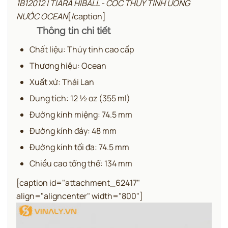
1B12012 | TIARA HIBALL - CỐC THUỶ TINH UỐNG
NƯỚC OCEAN
[/caption]
Thông tin chi tiết
Chất liệu: Thủy tinh cao cấp
Thương hiệu: Ocean
Xuất xứ: Thái Lan
Dung tích: 12 ½ oz (355 ml)
Đường kính miệng: 74.5 mm
Đường kính đáy: 48 mm
Đường kính tối đa: 74.5 mm
Chiều cao tổng thể: 134 mm
[caption id="attachment_62417"
align="aligncenter" width="800"]