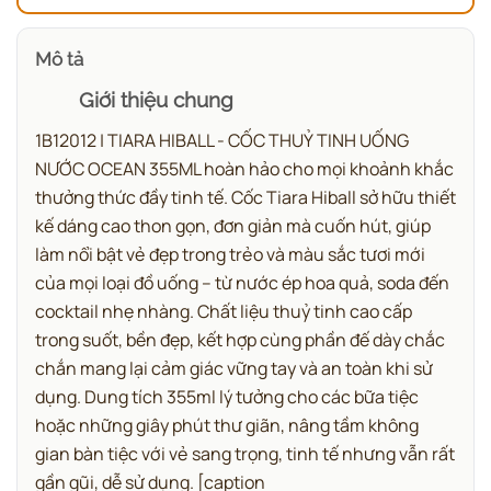
Mô tả
Giới thiệu chung
1B12012 | TIARA HIBALL - CỐC THUỶ TINH UỐNG
NƯỚC OCEAN 355ML hoàn hảo cho mọi khoảnh khắc
thưởng thức đầy tinh tế.
Cốc Tiara Hiball sở hữu thiết
kế dáng cao thon gọn, đơn giản mà cuốn hút, giúp
làm nổi bật vẻ đẹp trong trẻo và màu sắc tươi mới
của mọi loại đồ uống – từ nước ép hoa quả, soda đến
cocktail nhẹ nhàng. Chất liệu thuỷ tinh cao cấp
trong suốt, bền đẹp, kết hợp cùng phần đế dày chắc
chắn mang lại cảm giác vững tay và an toàn khi sử
dụng. Dung tích 355ml lý tưởng cho các bữa tiệc
hoặc những giây phút thư giãn, nâng tầm không
gian bàn tiệc với vẻ sang trọng, tinh tế nhưng vẫn rất
gần gũi, dễ sử dụng.
[caption