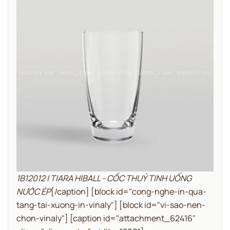
1B12012 | TIARA HIBALL - CỐC THUỶ TINH UỐNG
NƯỚC ÉP
[/caption]
[block id="cong-nghe-in-qua-
tang-tai-xuong-in-vinaly"]
[block id="vi-sao-nen-
chon-vinaly"]
[caption id="attachment_62416"