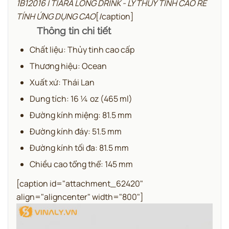
1B12016 | TIARA LONG DRINK - LY THUỶ TINH CAO RẺ
TÍNH ỨNG DỤNG CAO
[/caption]
Thông tin chi tiết
Chất liệu: Thủy tinh cao cấp
Thương hiệu: Ocean
Xuất xứ: Thái Lan
Dung tích: 16 ¼ oz (465 ml)
Đường kính miệng: 81.5 mm
Đường kính đáy: 51.5 mm
Đường kính tối đa: 81.5 mm
Chiều cao tổng thể: 145 mm
[caption id="attachment_62420"
align="aligncenter" width="800"]