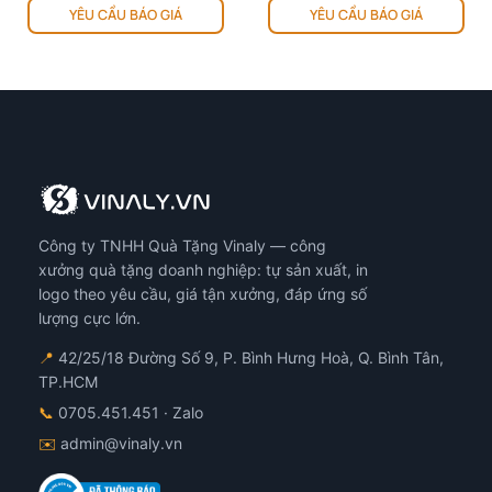
YÊU CẦU BÁO GIÁ
YÊU CẦU BÁO GIÁ
Công ty TNHH Quà Tặng Vinaly — công
xưởng quà tặng doanh nghiệp: tự sản xuất, in
logo theo yêu cầu, giá tận xưởng, đáp ứng số
lượng cực lớn.
📍
42/25/18 Đường Số 9, P. Bình Hưng Hoà, Q. Bình Tân,
TP.HCM
📞
0705.451.451
· Zalo
✉️
admin@vinaly.vn