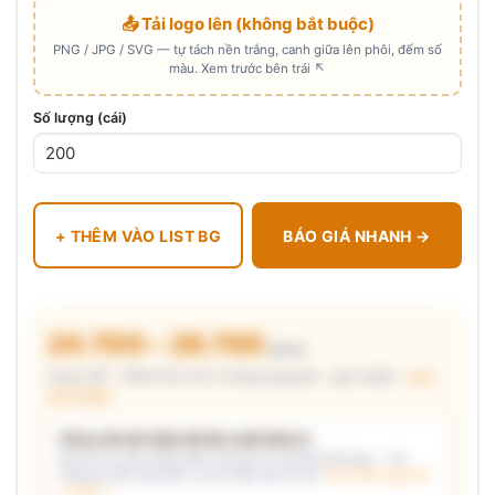
📤 Tải logo lên (không bắt buộc)
PNG / JPG / SVG — tự tách nền trắng, canh giữa lên phôi, đếm số
màu. Xem trước bên trái ↖
Số lượng (cái)
+ THÊM VÀO LIST BG
BÁO GIÁ NHANH →
24.700 – 26.700
₫/cái
Chưa VAT · MOQ 96 cái (2 thùng nguyên) · giá chuẩn ·
xem
cấu thành
Chưa đủ dữ kiện để đề xuất kiểu in
Mô tả nhu cầu (hoặc bấm chip gợi ý) và/hoặc tải logo — hệ
thống tự đề xuất kiểu in phù hợp, kèm lý do.
Xem mẫu logo đã
in thật →