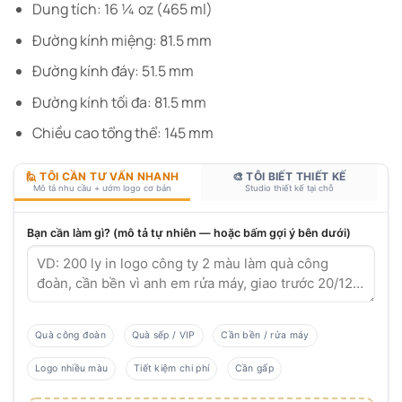
Dung tích: 16 ¼ oz (465 ml)
Đường kính miệng: 81.5 mm
Đường kính đáy: 51.5 mm
Đường kính tối đa: 81.5 mm
Chiều cao tổng thể: 145 mm
🙋 TÔI CẦN TƯ VẤN NHANH
🎨 TÔI BIẾT THIẾT KẾ
Mô tả nhu cầu + ướm logo cơ bản
Studio thiết kế tại chỗ
Bạn cần làm gì? (mô tả tự nhiên — hoặc bấm gợi ý bên dưới)
Quà công đoàn
Quà sếp / VIP
Cần bền / rửa máy
Logo nhiều màu
Tiết kiệm chi phí
Cần gấp