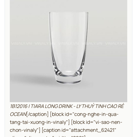
1B12016 | TIARA LONG DRINK - LY THUỶ TINH CAO RẺ
OCEAN
[/caption]
[block id="cong-nghe-in-qua-
tang-tai-xuong-in-vinaly"]
[block id="vi-sao-nen-
chon-vinaly"]
[caption id="attachment_62421"