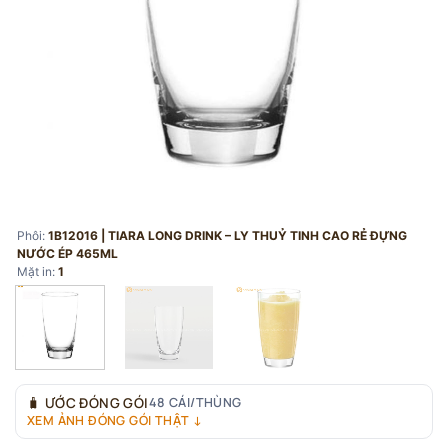
Phôi:
1B12016 | TIARA LONG DRINK – LY THUỶ TINH CAO RẺ ĐỰNG
NƯỚC ÉP 465ML
Mặt in:
1
🧳
ƯỚC ĐÓNG GÓI
48 CÁI/THÙNG
XEM ẢNH ĐÓNG GÓI THẬT ↓