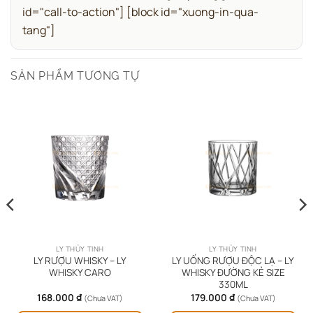
id="call-to-action"]
[block id="xuong-in-qua-
tang"]
SẢN PHẨM TƯƠNG TỰ
LY THỦY TINH
LY THỦY TINH
LY RƯỢU WHISKY – LY
LY UỐNG RƯỢU ĐỘC LẠ – LY
WHISKY CARO
WHISKY ĐƯỜNG KẺ SIZE
330ML
168.000
₫
179.000
₫
(Chưa VAT)
(Chưa VAT)