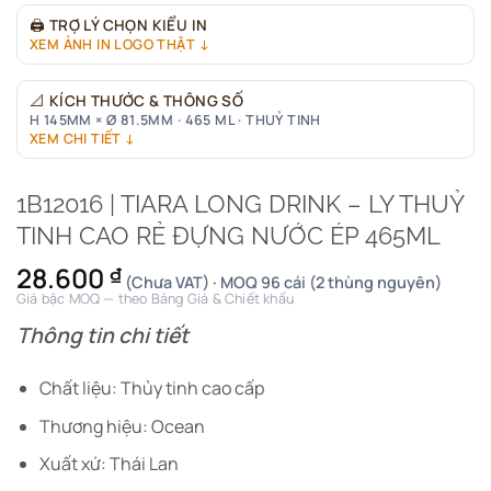
🖨
TRỢ LÝ CHỌN KIỂU IN
XEM ẢNH IN LOGO THẬT ↓
📐
KÍCH THƯỚC & THÔNG SỐ
H 145MM × Ø 81.5MM · 465 ML · THUỶ TINH
XEM CHI TIẾT ↓
1B12016 | TIARA LONG DRINK – LY THUỶ
TINH CAO RẺ ĐỰNG NƯỚC ÉP 465ML
28.600
₫
(Chưa VAT) · MOQ 96 cái (2 thùng nguyên)
Giá bậc MOQ — theo Bảng Giá & Chiết khấu
Thông tin chi tiết
Chất liệu: Thủy tinh cao cấp
Thương hiệu: Ocean
Xuất xứ: Thái Lan