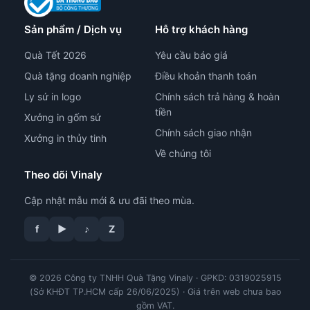
Sản phẩm / Dịch vụ
Hỗ trợ khách hàng
Quà Tết 2026
Yêu cầu báo giá
Quà tặng doanh nghiệp
Điều khoản thanh toán
Ly sứ in logo
Chính sách trả hàng & hoàn
tiền
Xưởng in gốm sứ
Chính sách giao nhận
Xưởng in thủy tinh
Về chúng tôi
Theo dõi Vinaly
Cập nhật mẫu mới & ưu đãi theo mùa.
tư vấn công nghệ in
f
▶
♪
Z
© 2026 Công ty TNHH Quà Tặng Vinaly · GPKD: 0319025915
(Sở KHĐT TP.HCM cấp 26/06/2025) · Giá trên web chưa bao
gồm VAT.