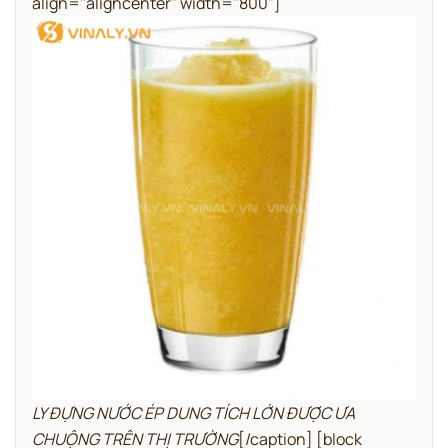
align="aligncenter" width="800"]
LY ĐỰNG NƯỚC ÉP DUNG TÍCH LỚN ĐƯỢC ƯA
CHUỘNG TRÊN THỊ TRƯỜNG
[/caption]
[block