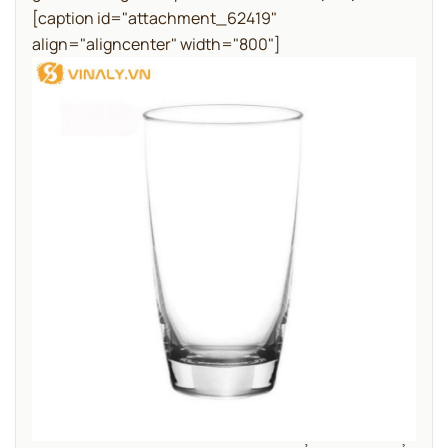
[caption id="attachment_62419"
align="aligncenter" width="800"]