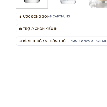
🧳
ƯỚC ĐÓNG GÓI
48 CÁI/THÙNG
🖨
TRỢ LÝ CHỌN KIỂU IN
📐
KÍCH THƯỚC & THÔNG SỐ
H 83MM × Ø 92MM · 340 ML