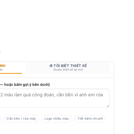
m
ANH
🎨 TÔI BIẾT THIẾT KẾ
bản
Studio thiết kế tại chỗ
 — hoặc bấm gợi ý bên dưới)
Cần bền / rửa máy
Logo nhiều màu
Tiết kiệm chi phí