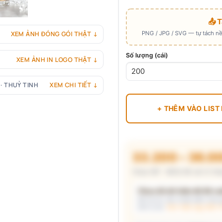
📤 
PNG / JPG / SVG — tự tách nền
XEM ẢNH ĐÓNG GÓI THẬT ↓
Số lượng (cái)
XEM ẢNH IN LOGO THẬT ↓
 · THUỶ TINH
XEM CHI TIẾT ↓
+ THÊM VÀO LIST
33.200 – 36.0
Chưa VAT · MOQ 96 cái (2 thù
Chưa đủ dữ kiện để đề xuấ
Mô tả nhu cầu (hoặc bấm chip gợ
kèm lý do.
Xem mẫu logo đã in 