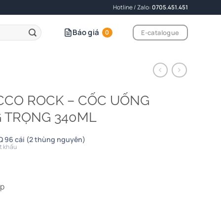
Hotline / Zalo:
0705.451.451
Báo giá
E-catalogue
0
ROCCO ROCK – CỐC UỐNG
G TRỌNG 340ML
Q 96 cái (2 thùng nguyên)
t khấu
ấp