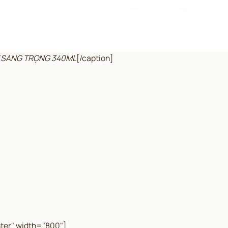
Y SANG TRỌNG 340ML
[/caption]
ter" width="800"]