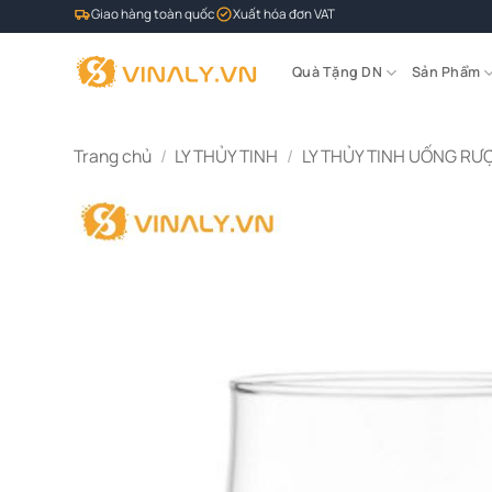
Bỏ
Giao hàng toàn quốc
Xuất hóa đơn VAT
qua
nội
Quà Tặng DN
Sản Phẩm
dung
Trang chủ
/
LY THỦY TINH
/
LY THỦY TINH UỐNG RƯ