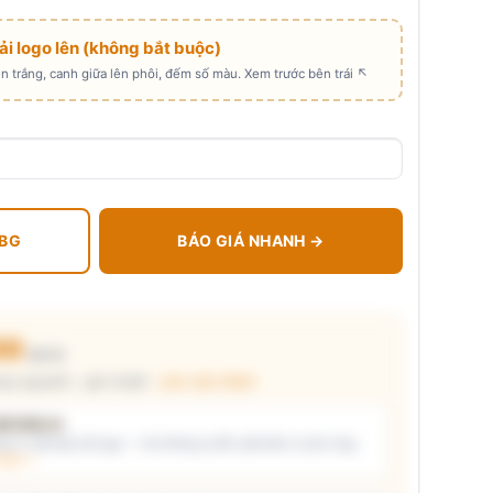
Tải logo lên (không bắt buộc)
 trắng, canh giữa lên phôi, đếm số màu. Xem trước bên trái ↖
 BG
BÁO GIÁ NHANH →
00
₫/cái
ng nguyên) · giá chuẩn ·
xem cấu thành
t kiểu in
i ý) và/hoặc tải logo — hệ thống tự đề xuất kiểu in phù hợp,
thật →