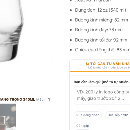
Dung tích: 12 oz (340 ml)
Đường kính miệng: 82 mm
Đường kính đáy: 78 mm
Đường kính tối đa: 92 mm
Chiều cao tổng thể: 83 m
🙋 TÔI CẦN TƯ VẤN NH
Mô tả nhu cầu + ướm logo cơ 
Bạn cần làm gì? (mô tả tự nhiên
 SANG TRỌNG 340ML
Mặt in:
1
Quà công đoàn
Quà sếp / VIP
Cần gấp