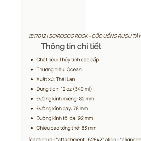
1B17012 | SCIROCCO ROCK - CỐC UỐNG RƯỢU TÂ
Thông tin chi tiết
Chất liệu: Thủy tinh cao cấp
Thương hiệu: Ocean
Xuất xứ: Thái Lan
Dung tích: 12 oz (340 ml)
Đường kính miệng: 82 mm
Đường kính đáy: 78 mm
Đường kính tối đa: 92 mm
Chiều cao tổng thể: 83 mm
[caption id="attachment_62842" align="aligncen