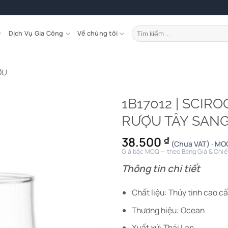
Tìm
Dịch Vụ Gia Công
Về chúng tôi
kiếm:
ỢU
1B17012 | SCI
RƯỢU TÂY SAN
38.500
₫
(Chưa VAT) · MO
Giá bậc MOQ — theo Bảng Giá & Chiế
Thông tin chi tiết
Chất liệu: Thủy tinh cao c
Thương hiệu: Ocean
Xuất xứ: Thái Lan