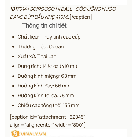
1B17014 | SCIROCCO HI BALL - CỐC UỐNG NƯỚC
DÁNG BÚP BẦU NHẸ 410ML
[/caption]
Thông tin chi tiết
Chất liệu: Thủy tinh cao cấp
Thương hiệu: Ocean
Xuất xứ: Thái Lan
Dung tích: 14 ½ oz (410 ml)
Đường kính miệng: 68 mm
Đường kính đáy: 66 mm
Đường kính tối đa: 78 mm
Chiều cao tổng thể: 135 mm
[caption id="attachment_62845"
align="aligncenter" width="800"]