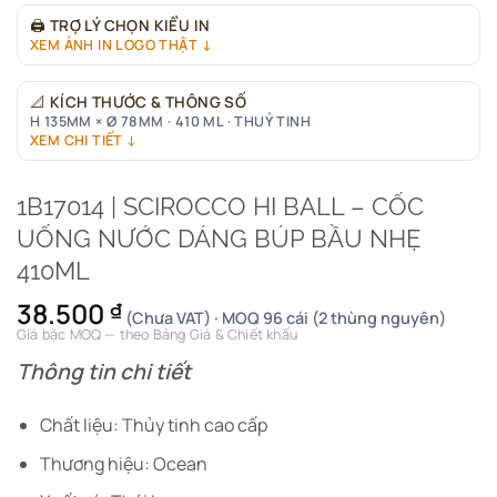
🖨
TRỢ LÝ CHỌN KIỂU IN
XEM ẢNH IN LOGO THẬT ↓
📐
KÍCH THƯỚC & THÔNG SỐ
H 135MM × Ø 78MM · 410 ML · THUỶ TINH
XEM CHI TIẾT ↓
1B17014 | SCIROCCO HI BALL – CỐC
UỐNG NƯỚC DÁNG BÚP BẦU NHẸ
410ML
38.500
₫
(Chưa VAT) · MOQ 96 cái (2 thùng nguyên)
Giá bậc MOQ — theo Bảng Giá & Chiết khấu
Thông tin chi tiết
Chất liệu: Thủy tinh cao cấp
Thương hiệu: Ocean