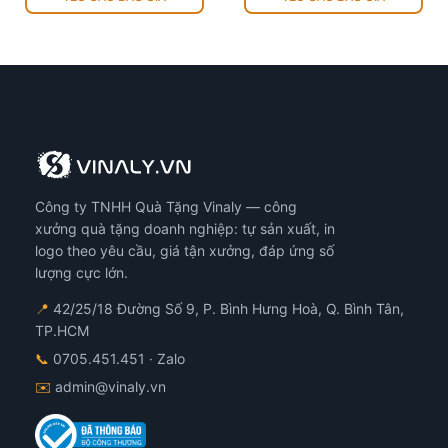
Công ty TNHH Quà Tặng Vinaly — công
xưởng quà tặng doanh nghiệp: tự sản xuất, in
logo theo yêu cầu, giá tận xưởng, đáp ứng số
lượng cực lớn.
📍
42/25/18 Đường Số 9, P. Bình Hưng Hoà, Q. Bình Tân,
TP.HCM
📞
0705.451.451
· Zalo
✉️
admin@vinaly.vn