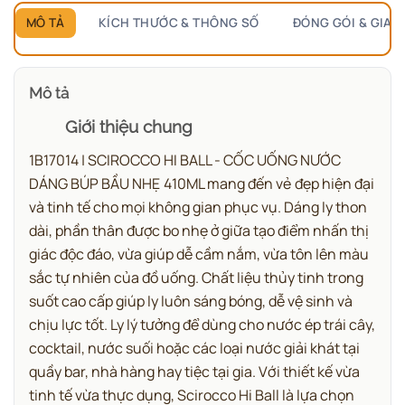
MÔ TẢ
KÍCH THƯỚC & THÔNG SỐ
ĐÓNG GÓI & GIAO
Mô tả
Giới thiệu chung
1B17014 | SCIROCCO HI BALL - CỐC UỐNG NƯỚC
DÁNG BÚP BẦU NHẸ 410ML mang đến vẻ đẹp hiện đại
và tinh tế cho mọi không gian phục vụ.
Dáng ly thon
dài, phần thân được bo nhẹ ở giữa tạo điểm nhấn thị
giác độc đáo, vừa giúp dễ cầm nắm, vừa tôn lên màu
sắc tự nhiên của đồ uống. Chất liệu thủy tinh trong
suốt cao cấp giúp ly luôn sáng bóng, dễ vệ sinh và
chịu lực tốt. Ly lý tưởng để dùng cho nước ép trái cây,
cocktail, nước suối hoặc các loại nước giải khát tại
quầy bar, nhà hàng hay tiệc tại gia. Với thiết kế vừa
tinh tế vừa thực dụng, Scirocco Hi Ball là lựa chọn