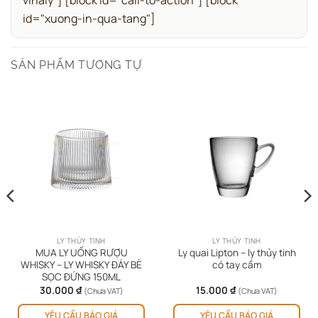
id="xuong-in-qua-tang"]
SẢN PHẨM TƯƠNG TỰ
LY THỦY TINH
LY THỦY TINH
MUA LY UỐNG RƯỢU
Ly quai Lipton – ly thủy tinh
WHISKY – LY WHISKY ĐÁY BÈ
có tay cầm
SỌC ĐỨNG 150ML
30.000
₫
15.000
₫
(Chưa VAT)
(Chưa VAT)
YÊU CẦU BÁO GIÁ
YÊU CẦU BÁO GIÁ