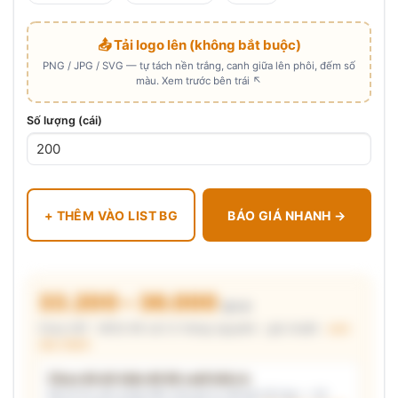
📤 Tải logo lên (không bắt buộc)
PNG / JPG / SVG — tự tách nền trắng, canh giữa lên phôi, đếm số
màu. Xem trước bên trái ↖
Số lượng (cái)
+ THÊM VÀO LIST BG
BÁO GIÁ NHANH →
33.200 – 36.000
₫/cái
Chưa VAT · MOQ 96 cái (2 thùng nguyên) · giá chuẩn ·
xem
cấu thành
Chưa đủ dữ kiện để đề xuất kiểu in
Mô tả nhu cầu (hoặc bấm chip gợi ý) và/hoặc tải logo — hệ