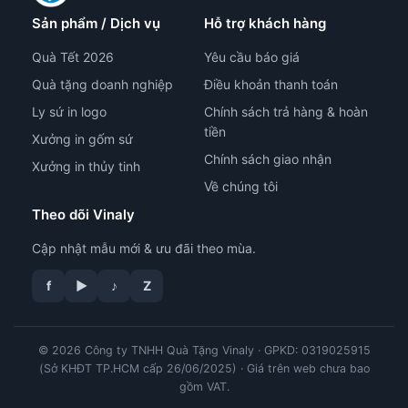
Sản phẩm / Dịch vụ
Hỗ trợ khách hàng
Quà Tết 2026
Yêu cầu báo giá
Quà tặng doanh nghiệp
Điều khoản thanh toán
Ly sứ in logo
Chính sách trả hàng & hoàn
tiền
Xưởng in gốm sứ
Chính sách giao nhận
Xưởng in thủy tinh
Về chúng tôi
Theo dõi Vinaly
Cập nhật mẫu mới & ưu đãi theo mùa.
tư vấn công nghệ in
f
▶
♪
Z
© 2026 Công ty TNHH Quà Tặng Vinaly · GPKD: 0319025915
(Sở KHĐT TP.HCM cấp 26/06/2025) · Giá trên web chưa bao
gồm VAT.