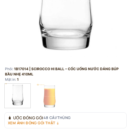
Phôi:
1B17014 | SCIROCCO HI BALL – CỐC UỐNG NƯỚC DÁNG BÚP
BẦU NHẸ 410ML
Mặt in:
1
🧳
ƯỚC ĐÓNG GÓI
48 CÁI/THÙNG
XEM ẢNH ĐÓNG GÓI THẬT ↓