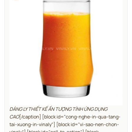
DÁNG LY THIẾT KẾ ẤN TƯỢNG TÍNH ỨNG DỤNG
CAO
[/caption]
[block id="cong-nghe-in-qua-tang-
tai-xuong-in-vinaly"]
[block id="vi-sao-nen-chon-
vinaly"]
[block id="call-to-action"]
[block