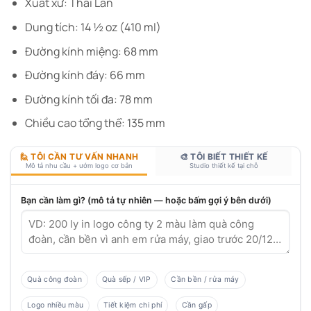
Xuất xứ: Thái Lan
Dung tích: 14 ½ oz (410 ml)
Đường kính miệng: 68 mm
Đường kính đáy: 66 mm
Đường kính tối đa: 78 mm
Chiều cao tổng thể: 135 mm
🙋 TÔI CẦN TƯ VẤN NHANH
🎨 TÔI BIẾT THIẾT KẾ
Mô tả nhu cầu + ướm logo cơ bản
Studio thiết kế tại chỗ
Bạn cần làm gì? (mô tả tự nhiên — hoặc bấm gợi ý bên dưới)
Quà công đoàn
Quà sếp / VIP
Cần bền / rửa máy
Logo nhiều màu
Tiết kiệm chi phí
Cần gấp